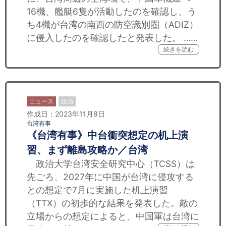
16機、艦艇6隻が活動したのを確認し、う
ち4機が台湾の南西の防空識別圏（ADIZ）
に侵入したのを確認したと発表した。 ……
続きを読む
ニュース
政治
作成日：2023年11月8日
台湾有事
《台湾有事》中台衝突想定の机上演
習、まず離島攻略か／台湾
政治大学台湾安全研究中心（TCSS）は
先ごろ、2027年に中国が台湾に侵攻する
との想定で7月に実施した机上演習
（TTX）の初歩的な結果を発表した。敵の
立場からの想定によると、中国軍は台湾に