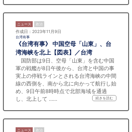
ニュース
政治
作成日：2023年11月9日
台湾有事
《台湾有事》 中国空母「山東」、台
湾海峡を北上【図表】／台湾
国防部は9日、空母「山東」を含む中国
軍の戦艦が8日午後から、台湾と中国の事
実上の停戦ラインとされる台湾海峡の中間
線の西側を、南から北に向かって航行し始
め、9日午前8時時点で北部海域を通過
し、北上して ……
続きを読む
ニュース
政治