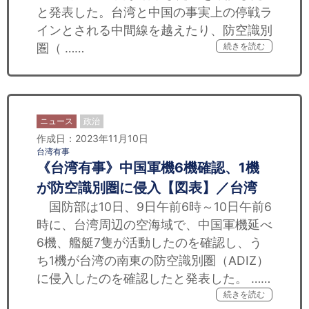
と発表した。台湾と中国の事実上の停戦ラ
インとされる中間線を越えたり、防空識別
圏（ ……
続きを読む
ニュース
政治
作成日：2023年11月10日
台湾有事
《台湾有事》中国軍機6機確認、1機
が防空識別圏に侵入【図表】／台湾
国防部は10日、9日午前6時～10日午前6
時に、台湾周辺の空海域で、中国軍機延べ
6機、艦艇7隻が活動したのを確認し、う
ち1機が台湾の南東の防空識別圏（ADIZ）
に侵入したのを確認したと発表した。 ……
続きを読む