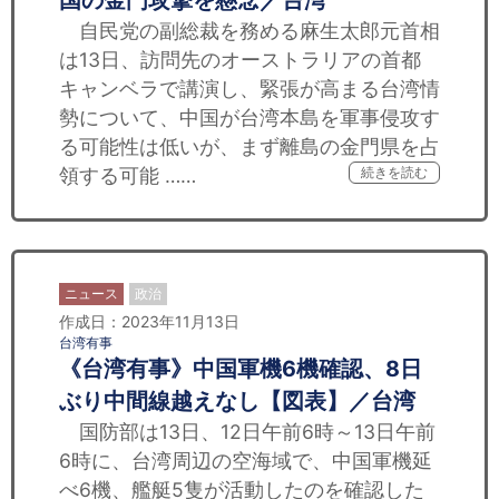
国の金門攻撃を懸念／台湾
自民党の副総裁を務める麻生太郎元首相
は13日、訪問先のオーストラリアの首都
キャンベラで講演し、緊張が高まる台湾情
勢について、中国が台湾本島を軍事侵攻す
る可能性は低いが、まず離島の金門県を占
領する可能 ……
続きを読む
ニュース
政治
作成日：2023年11月13日
台湾有事
《台湾有事》中国軍機6機確認、8日
ぶり中間線越えなし【図表】／台湾
国防部は13日、12日午前6時～13日午前
6時に、台湾周辺の空海域で、中国軍機延
べ6機、艦艇5隻が活動したのを確認した