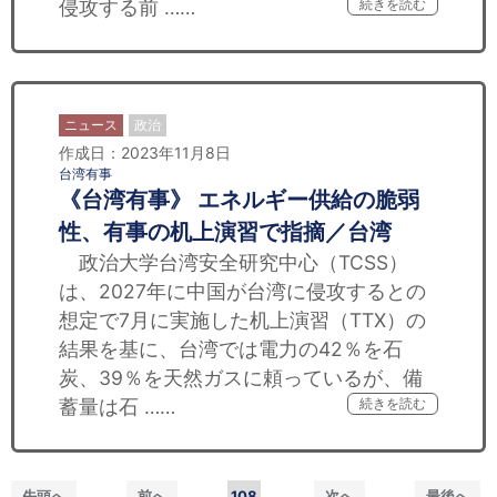
侵攻する前 ……
続きを読む
ニュース
政治
作成日：2023年11月8日
台湾有事
《台湾有事》 エネルギー供給の脆弱
性、有事の机上演習で指摘／台湾
政治大学台湾安全研究中心（TCSS）
は、2027年に中国が台湾に侵攻するとの
想定で7月に実施した机上演習（TTX）の
結果を基に、台湾では電力の42％を石
炭、39％を天然ガスに頼っているが、備
蓄量は石 ……
続きを読む
先頭へ
前へ
108
次へ
最後へ