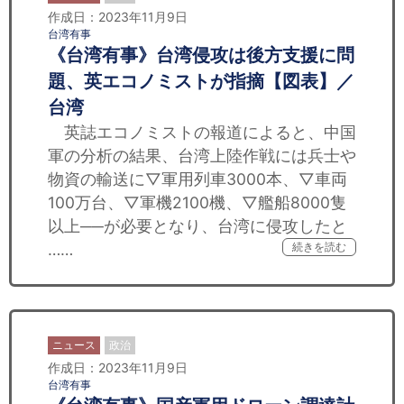
作成日：2023年11月9日
台湾有事
《台湾有事》台湾侵攻は後方支援に問
題、英エコノミストが指摘【図表】／
台湾
英誌エコノミストの報道によると、中国
軍の分析の結果、台湾上陸作戦には兵士や
物資の輸送に▽軍用列車3000本、▽車両
100万台、▽軍機2100機、▽艦船8000隻
以上──が必要となり、台湾に侵攻したと
……
続きを読む
ニュース
政治
作成日：2023年11月9日
台湾有事