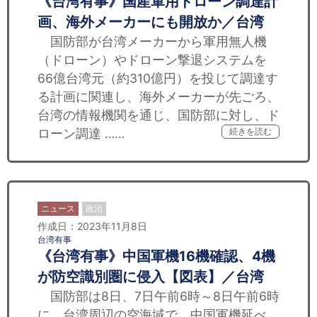
《台湾有事》国産軍用ドローン調達計
画、海外メーカーにも開放か／台湾
国防部が台湾メーカーから軍用無人機
（ドローン）やドローン撃退システムを
66億台湾元（約310億円）を投じて調達す
る計画に関連し、海外メーカーが先ごろ、
台湾の情報機関を通じ、国防部に対し、ド
ローン調達 ……
続きを読む
ニュース
政治
作成日：2023年11月8日
台湾有事
《台湾有事》中国軍機16機確認、4機
が防空識別圏に侵入【図表】／台湾
国防部は8日、7日午前6時～8日午前6時
に、台湾周辺の空海域で、中国軍機延べ