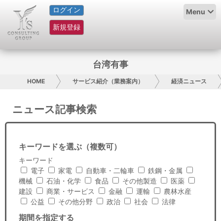
ログイン
HOME
Menu
新規登録
サービス紹介
コラム
台湾有事
グループ概要
HOME
サービス紹介（業務案内）
経済ニュース
採用情報
ニュース記事検索
お問い合わせ
キーワードを選ぶ（複数可）
日本人にPR
キーワード
電子
家電
自動車・二輪車
鉄鋼・金属
コンサルティング
機械
石油・化学
食品
その他製造
医薬
建設
商業・サービス
金融
運輸
農林水産
リサーチ
公益
その他分野
政治
社会
法律
期間を指定する