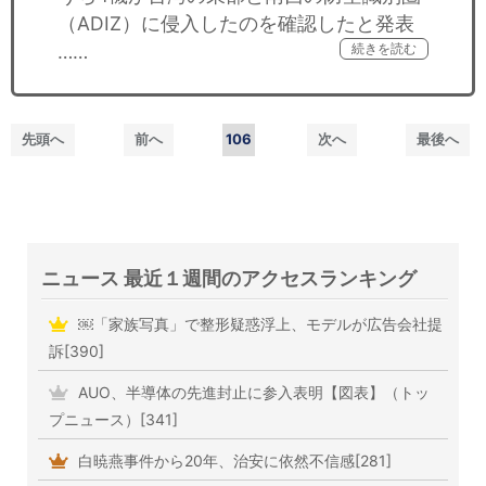
（ADIZ）に侵入したのを確認したと発表
……
続きを読む
先頭へ
前へ
106
次へ
最後へ
ニュース 最近１週間のアクセスランキング
￼「家族写真」で整形疑惑浮上、モデルが広告会社提
訴[390]
AUO、半導体の先進封止に参入表明【図表】（トッ
プニュース）[341]
白暁燕事件から20年、治安に依然不信感[281]