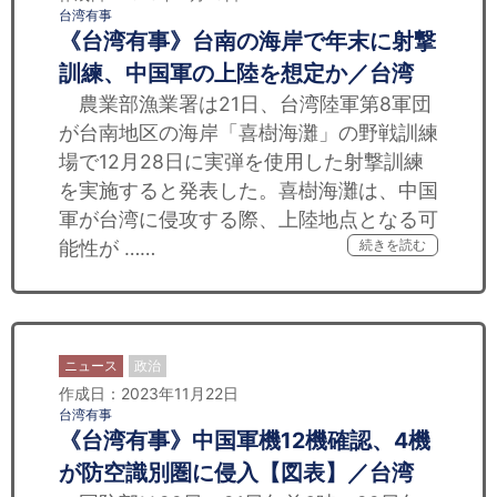
台湾有事
《台湾有事》台南の海岸で年末に射撃
訓練、中国軍の上陸を想定か／台湾
農業部漁業署は21日、台湾陸軍第8軍団
が台南地区の海岸「喜樹海灘」の野戦訓練
場で12月28日に実弾を使用した射撃訓練
を実施すると発表した。喜樹海灘は、中国
軍が台湾に侵攻する際、上陸地点となる可
能性が ……
続きを読む
ニュース
政治
作成日：2023年11月22日
台湾有事
《台湾有事》中国軍機12機確認、4機
が防空識別圏に侵入【図表】／台湾