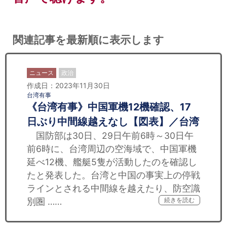
関連記事を最新順に表示します
ニュース
政治
作成日：2023年11月30日
台湾有事
《台湾有事》中国軍機12機確認、17
日ぶり中間線越えなし【図表】／台湾
国防部は30日、29日午前6時～30日午
前6時に、台湾周辺の空海域で、中国軍機
延べ12機、艦艇5隻が活動したのを確認し
たと発表した。台湾と中国の事実上の停戦
ラインとされる中間線を越えたり、防空識
別圏 ……
続きを読む