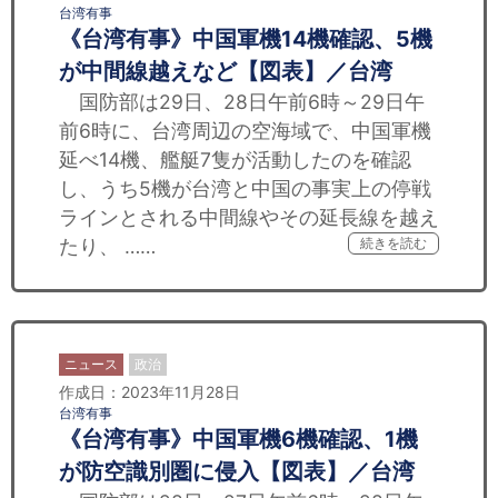
台湾有事
《台湾有事》中国軍機14機確認、5機
が中間線越えなど【図表】／台湾
国防部は29日、28日午前6時～29日午
前6時に、台湾周辺の空海域で、中国軍機
延べ14機、艦艇7隻が活動したのを確認
し、うち5機が台湾と中国の事実上の停戦
ラインとされる中間線やその延長線を越え
たり、 ……
続きを読む
ニュース
政治
作成日：2023年11月28日
台湾有事
《台湾有事》中国軍機6機確認、1機
が防空識別圏に侵入【図表】／台湾