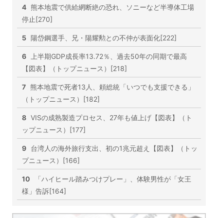
4
熊本地震で供給網断絶の恐れ、ソニーなど半導体工場
停止[270]
5
陽岱鋼選手、兄・陽耀勲との不仲が表面化[222]
6
上半期GDP成長率13.72％、過去50年の同期で最高
【図表】（トップニュース）[218]
7
熊本地震で死者13人、頼総統「いつでも支援できる」
（トップニュース）[182]
8
VISの成熟製造プロセス、27年も値上げ【図表】（ト
ップニュース）[177]
9
台湾人の海外旅行支出、初の1兆元超え【図表】（トッ
プニュース）[166]
10
「ハイヒール踏みつけプレー」、体験男性が「女王
様」告訴[164]