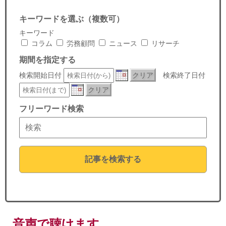
セミナー
キーワードを選ぶ（複数可）
経済ニュース
キーワード
コラム
労務顧問
ニュース
リサーチ
労務顧問
期間を指定する
検索開始日付
クリア
検索終了日付
ＩＴ
クリア
飲食店情報
フリーワード検索
記事を検索する
音声で聴けます。