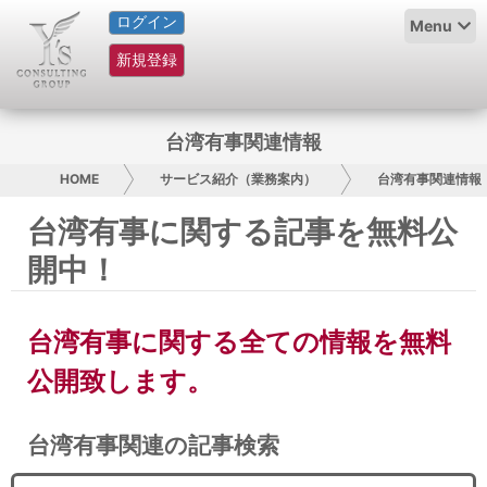
ログイン
HOME
Menu
新規登録
サービス紹介
コラム
台湾有事関連情報
グループ概要
HOME
サービス紹介（業務案内）
台湾有事関連情報
台湾有事に関する記事を無料公
採用情報
開中！
お問い合わせ
台湾有事に関する全ての情報を無料
日本人にPR
公開致します。
コンサルティング
台湾有事関連の記事検索
リサーチ