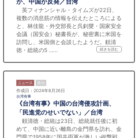
か、中国が反発／台湾
英フィナンシャル・タイムズが22日、
複数の消息筋の情報を伝えたところによる
と、林佳龍・外交部長と呉釗燮・国家安全
会議（国安会）秘書長が、秘密裏に米国を
訪問し、米国側と会談したようだ。頼清
徳・総統の5 ……
続きを読む
ニュース
政治
作成日：2024年8月26日
台湾有事
《台湾有事》中国の台湾侵攻計画、
「民進党のせいでない」／台湾
頼清徳・総統は23日、総統就任後に初
めて、中国に近い離島の金門県を訪れ、金
門県で1958年に国共両軍が激しい砲撃戦