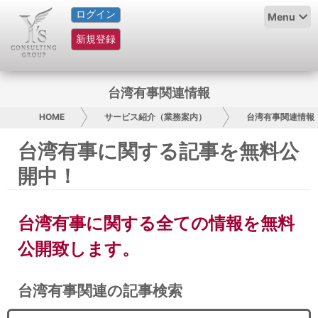
ログイン
HOME
Menu
新規登録
サービス紹介
コラム
台湾有事関連情報
グループ概要
HOME
サービス紹介（業務案内）
台湾有事関連情報
台湾有事に関する記事を無料公
採用情報
開中！
お問い合わせ
台湾有事に関する全ての情報を無料
日本人にPR
公開致します。
コンサルティング
台湾有事関連の記事検索
リサーチ