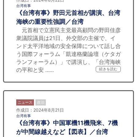
台湾有事
《台湾有事》野田元首相が講演、台湾
海峡の重要性強調／台湾
元首相で立憲民主党最高顧問の野田佳彦
衆議院議員は21日、外交部の主催で、イ
ンド太平洋地域の安全保障について話し合
う国際フォーラム「凱達格蘭論壇（ケタガ
ランフォーラム）」で講演し、「台湾海峡
の平和と安 ……
続きを読む
ニュース
政治
作成日：2024年8月21日
台湾有事
《台湾有事》中国軍機11機飛来、7機
が中間線越えなど【図表】／台湾