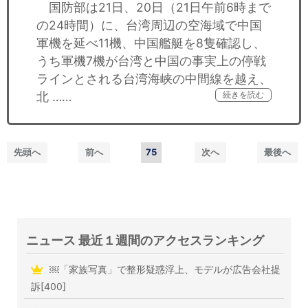
国防部は21日、20日（21日午前6時まで
の24時間）に、台湾周辺の空海域で中国
軍機を延べ11機、中国艦艇を8隻確認し、
うち軍機7機が台湾と中国の事実上の停戦
ラインとされる台湾海峡の中間線を越え、
北 ……
続きを読む
先頭へ
前へ
75
次へ
最後へ
ニュース 最近１週間のアクセスランキング
￼「家族写真」で整形疑惑浮上、モデルが広告会社提
訴[400]