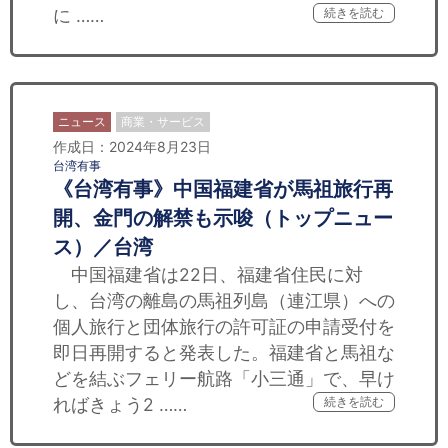
に ……
続きを読む
ニュース
商業・サービス
作成日：2024年8月23日
台湾有事
《台湾有事》中国福建省が馬祖旅行再
開、金門の解禁も示唆（トップニュー
ス）／台湾
中国福建省は22日、福建省住民に対
し、台湾の離島の馬祖列島（連江県）への
個人旅行と団体旅行の許可証の申請受付を
即日再開すると発表した。福建省と馬祖な
どを結ぶフェリー航路「小三通」で、早け
ればきょう2 ……
続きを読む