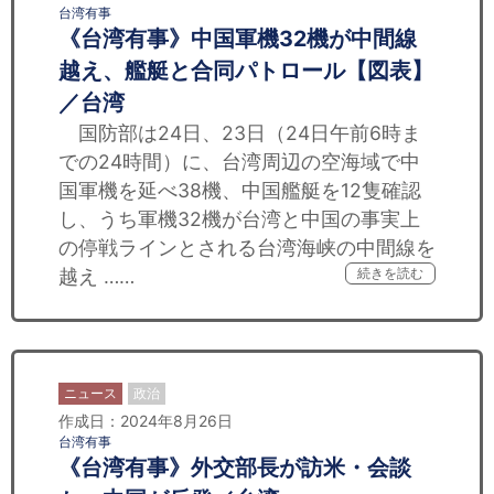
台湾有事
《台湾有事》中国軍機32機が中間線
越え、艦艇と合同パトロール【図表】
／台湾
国防部は24日、23日（24日午前6時ま
での24時間）に、台湾周辺の空海域で中
国軍機を延べ38機、中国艦艇を12隻確認
し、うち軍機32機が台湾と中国の事実上
の停戦ラインとされる台湾海峡の中間線を
越え ……
続きを読む
ニュース
政治
作成日：2024年8月26日
台湾有事
《台湾有事》外交部長が訪米・会談