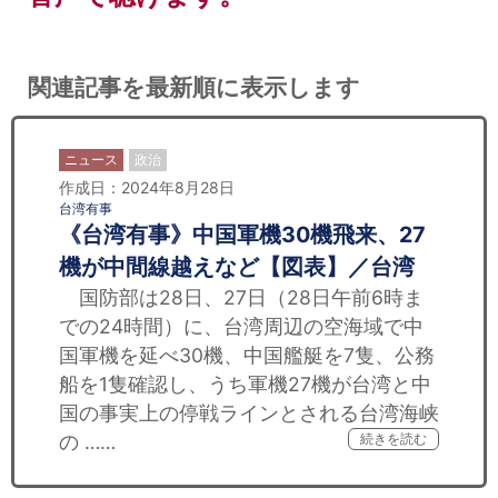
関連記事を最新順に表示します
ニュース
政治
作成日：2024年8月28日
台湾有事
《台湾有事》中国軍機30機飛来、27
機が中間線越えなど【図表】／台湾
国防部は28日、27日（28日午前6時ま
での24時間）に、台湾周辺の空海域で中
国軍機を延べ30機、中国艦艇を7隻、公務
船を1隻確認し、うち軍機27機が台湾と中
国の事実上の停戦ラインとされる台湾海峡
の ……
続きを読む