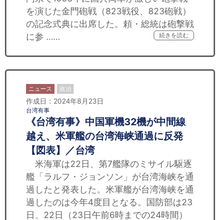
を演じた金門砲戦（823戦役、823砲戦）
の記念式典に出席した。頼・総統は砲撃戦
に参 ……
続きを読む
ニュース
政治
作成日：2024年8月23日
台湾有事
《台湾有事》中国軍機32機が中間線
越え、米軍艦の台湾海峡通過に反発
【図表】／台湾
米海軍は22日、第7艦隊のミサイル駆逐
艦「ラルフ・ジョンソン」が台湾海峡を通
過したと発表した。米軍艦が台湾海峡を通
過したのは今年4度目となる。国防部は23
日、22日（23日午前6時までの24時間）