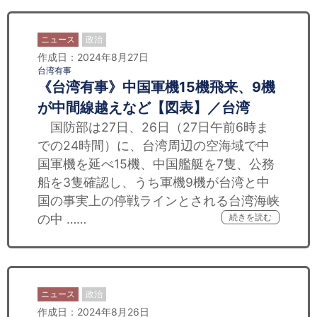
ニュース
政治
作成日：2024年8月27日
台湾有事
《台湾有事》中国軍機15機飛来、9機
が中間線越えなど【図表】／台湾
国防部は27日、26日（27日午前6時ま
での24時間）に、台湾周辺の空海域で中
国軍機を延べ15機、中国艦艇を7隻、公務
船を3隻確認し、うち軍機9機が台湾と中
国の事実上の停戦ラインとされる台湾海峡
の中 ……
続きを読む
ニュース
政治
作成日：2024年8月26日