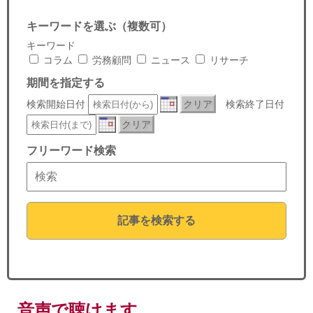
セミナー
キーワードを選ぶ（複数可）
経済ニュース
キーワード
コラム
労務顧問
ニュース
リサーチ
労務顧問
期間を指定する
検索開始日付
クリア
検索終了日付
ＩＴ
クリア
飲食店情報
フリーワード検索
記事を検索する
音声で聴けます。