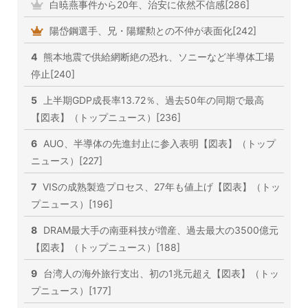
白暁燕事件から20年、治安に依然不信感[286]
陽岱鋼選手、兄・陽耀勲との不仲が表面化[242]
4
熊本地震で供給網断絶の恐れ、ソニーなど半導体工場
停止[240]
5
上半期GDP成長率13.72％、過去50年の同期で最高
【図表】（トップニュース）[236]
6
AUO、半導体の先進封止に参入表明【図表】（トップ
ニュース）[227]
7
VISの成熟製造プロセス、27年も値上げ【図表】（トッ
プニュース）[196]
8
DRAM最大手の南亜科技が増産、過去最大の3500億元
【図表】（トップニュース）[188]
9
台湾人の海外旅行支出、初の1兆元超え【図表】（トッ
プニュース）[177]