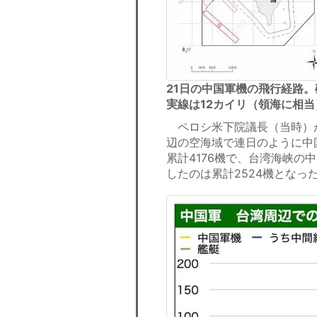
21日の中国軍機の飛行経路。
実線は12カイリ（領海に相
ペロシ米下院議長（当時）が
辺の空海域で連日のように中
累計4176機で、台湾海峡
したのは累計2524機となっ