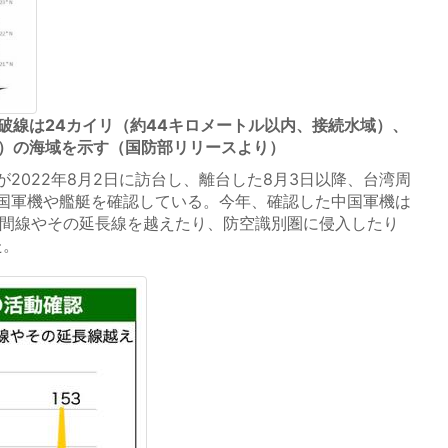
破線は24カイリ（約44キロメートル以内、接続水域）、
当）の海域を示す（国防部リリースより）
2022年8月2日に訪台し、離台した8月3日以降、台湾周
国軍機や艦艇を確認している。今年、確認した中国軍機は
の中間線やその延長線を越えたり、防空識別圏に侵入したり
た。