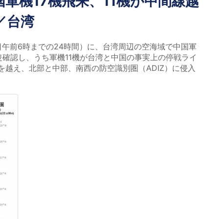
軍機17機飛来、11機が中間線越
／台湾
日午前6時までの24時間）に、台湾周辺の空海域で中国軍
隻確認し、うち軍機11機が台湾と中国の事実上の停戦ライ
を越え、北部と中部、南西の防空識別圏（ADIZ）に侵入