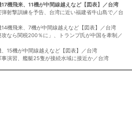
17機飛来、11機が中間線越えなど【図表】／台湾
実弾射撃訓練を予告、台湾に近い福建省牛山島で／台
機14機飛来、7機が中間線越えなど【図表】／台湾
侵攻なら関税200％に」、トランプ氏が中国を牽制／
機、15機が中間線越えなど【図表】／台湾
軍事演習、艦艇25隻が接続水域に接近か／台湾