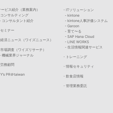
サービス紹介（業務案内）
・ITソリューション
・コンサルティング
- kintone
- コンサルタント紹介
- kintone人事評価システム
- Garoon
・セミナー
- 育て〜る
- SAP Hana Cloud
・経済ニュース（ワイズニュース）
- LINE WORKS
- 生活情報関連サービス
・市場調査（ワイズリサーチ）
- 機械業界ジャーナル
・トレーニング
・労務顧問
・情報セキュリティ
Y’s PR＠taiwan
・飲食店情報
・管理業務委託