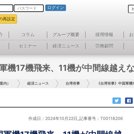
ログイン
の再設定
介
コラム
グループ概要
採用情報
お
セミナー
経済ニュース
労務顧問
軍機17機飛来、11機が中間線越え
案内）
経済ニュース
台湾有事
《台湾有事》中国軍機1
作成日：2024年10月22日_記事番号：T00118206