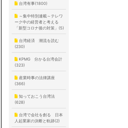
台湾有事(1800)
～集中特別連載～テレワ
ーク中の経営者と考える
「新型コロナ後の対策」(5)
台湾経済 潮流を読む
(230)
KPMG 分かる台湾会計
(323)
産業時事の法律講座
(366)
知っておこう台湾法
(628)
台湾で会社を創る 日本
人起業家の決断と軌跡(2)