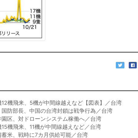
機12機飛来、5機が中間線越えなど【図表】／台湾
・国防部長、中国の台湾封鎖は戦争行為／台湾
学園区、対ドローンシステム稼働へ／台湾
機15機飛来、11機が中間線越えなど／台湾
備蓄米、戦時に7カ月供給可能／台湾