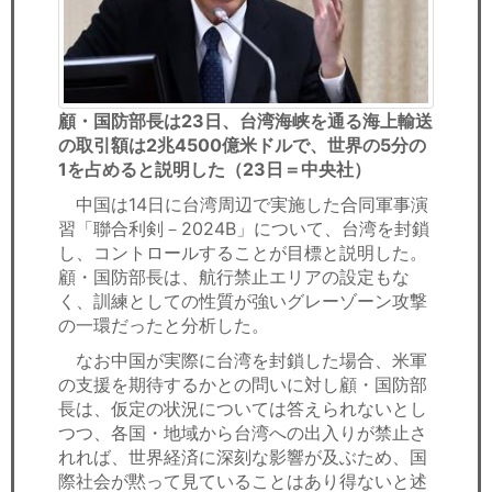
顧・国防部長は23日、台湾海峡を通る海上輸送
の取引額は2兆4500億米ドルで、世界の5分の
1を占めると説明した（23日＝中央社）
中国は14日に台湾周辺で実施した合同軍事演
習「聯合利剣－2024B」について、台湾を封鎖
し、コントロールすることが目標と説明した。
顧・国防部長は、航行禁止エリアの設定もな
く、訓練としての性質が強いグレーゾーン攻撃
の一環だったと分析した。
なお中国が実際に台湾を封鎖した場合、米軍
の支援を期待するかとの問いに対し顧・国防部
長は、仮定の状況については答えられないとし
つつ、各国・地域から台湾への出入りが禁止さ
れれば、世界経済に深刻な影響が及ぶため、国
際社会が黙って見ていることはあり得ないと述