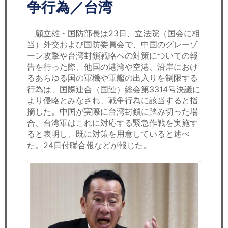
セミナー
争行為／台湾
経済ニュース
顧立雄・国防部長は23日、立法院（国会に相
当）外交および国防委員会で、中国のグレーゾ
労務顧問
ーン攻撃や台湾封鎖戦略への対策についての報
告を行った際、他国の港湾や空港、沿岸におけ
ＩＴ
るあらゆる国の軍機や軍艦の出入りを制限する
行為は、国際連合（国連）総会第3314号決議に
より侵略とみなされ、戦争行為に該当すると指
飲食店情報
摘した。中国が実際に台湾封鎖に踏み切った場
合、台湾軍はこれに対応する緊急作戦を実施す
ると表明し、既に対策を用意していると述べ
た。24日付聯合報などが報じた。