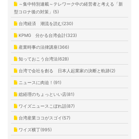
～集中特別連載～テレワーク中の経営者と考える「新
型コロナ後の対策」(5)
台湾経済 潮流を読む(230)
KPMG 分かる台湾会計(323)
産業時事の法律講座(366)
知っておこう台湾法(628)
台湾で会社を創る 日本人起業家の決断と軌跡(2)
ニュースに肉迫！(91)
総経理のちょっといい店(81)
ワイズニュースこぼれ話(87)
台湾産業ココがスゴイ(57)
ワイズ横丁(995)