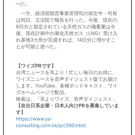
べた。
一方、経済部国営事業管理司の胡文中・司長
は同日、立法院で報告を行った。今後、現在の
8日分と規定されている天然ガスの備蓄量は今
後、現在計画中の液化天然ガス（LNG）受け入
れ基地3カ所が完成すれば、14日分に増やすこ
とが可能と述べた。
【ワイズPRです】
台湾ニュースを耳より！忙しい毎日のお供に、
ワイズニュースを音声ダイジェスト版でお届け
します。YouTube、各種ポッドキャスト、ワイ
ズホームページで配信。
検索は、「耳よりワイズ、音声ダイジェスト」
【在台日系企業・日本人向けPRを募集していま
す】
https://www.ys-
consulting.com.tw/pr/390.html