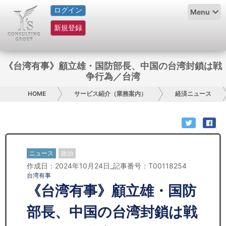
ログイン
HOME
Menu
新規登録
サービス紹介
コラム
《台湾有事》顧立雄・国防部長、中国の台湾封鎖は戦
争行為／台湾
グループ概要
HOME
サービス紹介（業務案内）
経済ニュース
採用情報
お問い合わせ
ニュース
政治
日本人にPR
作成日：2024年10月24日_記事番号：T00118254
台湾有事
コンサルティング
《台湾有事》顧立雄・国防
リサーチ
部長、中国の台湾封鎖は戦