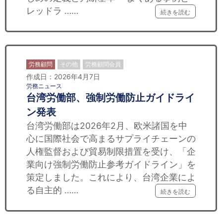
セミナー
レッドラ ……
続きを読む
経済ニュース
労務顧問
労務顧問
その他
労務顧問会員
ＩＴ
作成日：2026年4月7日
労務ニュース
台湾労働部、強制労働防止ガイドライ
飲食店情報
ン発表
台湾労働部は2026年2月、欧米諸国を中
心に国際社会で高まるサプライチェーンの
人権監督および貿易制限措置を受け、「企
業向け強制労働防止参考ガイドライン」を
策定しました。これにより、台湾企業によ
る自主的 ……
続きを読む