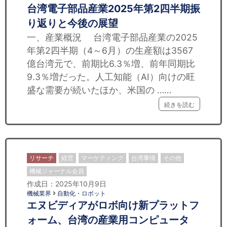
台湾電子部品産業2025年第2四半期振
り返りと今後の展望
一、産業概況 台湾電子部品産業の2025
年第2四半期（4～6月）の生産額は3567
億台湾元で、前期比6.3％増、前年同期比
9.3％増だった。人工知能（AI）向けの旺
盛な需要が続いたほか、米国の ……
続きを読む
リサーチ
経営
マーケティング
台湾事情
その他
機械ジャーナル会員
作成日：2025年10月9日
機械業界
自動化・ロボット
エヌビディアがロボ向け新プラットフ
ォーム、台湾の産業用コンピュータ