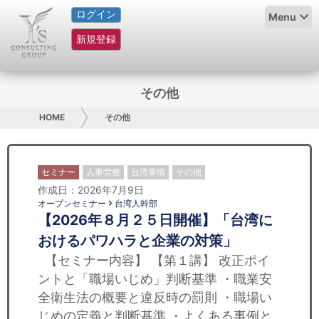
ログイン
HOME
Menu
新規登録
サービス紹介
コラム
その他
グループ概要
HOME
その他
採用情報
セミナー
人事労務
台湾事情
その他
お問い合わせ
作成日：2026年7月9日
オープンセミナー
台湾人幹部
【2026年８月２５日開催】「台湾に
日本人にPR
おけるパワハラと企業の対策」
コンサルティング
【セミナー内容】 【第１講】 改正ポイ
ントと「職場いじめ」判断基準 ・職業安
リサーチ
全衛生法の概要と違反時の罰則 ・職場い
じめの定義と判断基準 ・よくある事例と