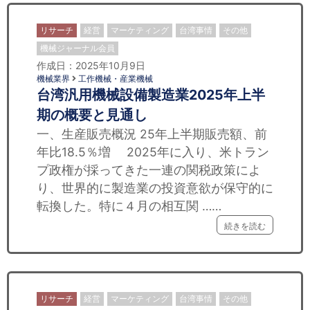
リサーチ
経営
マーケティング
台湾事情
その他
機械ジャーナル会員
作成日：2025年10月9日
機械業界
工作機械・産業機械
台湾汎用機械設備製造業2025年上半
期の概要と見通し
一、生産販売概況 25年上半期販売額、前
年比18.5％増 2025年に入り、米トラン
プ政権が採ってきた一連の関税政策によ
り、世界的に製造業の投資意欲が保守的に
転換した。特に４月の相互関 ……
続きを読む
リサーチ
経営
マーケティング
台湾事情
その他