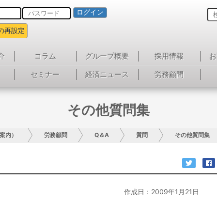
ログイン
の再設定
介
コラム
グループ概要
採用情報
お
セミナー
経済ニュース
労務顧問
その他質問集
案内）
労務顧問
Q＆A
質問
その他質問集
作成日：2009年1月21日