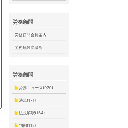
労務顧問
労務顧問会員案内
労務危険度診断
労務顧問
労務ニュース(929)
法規(171)
法規解釈(164)
判例(112)