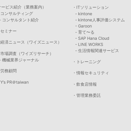
サービス紹介（業務案内）
・ITソリューション
・コンサルティング
- kintone
- コンサルタント紹介
- kintone人事評価システム
- Garoon
・セミナー
- 育て〜る
- SAP Hana Cloud
・経済ニュース（ワイズニュース）
- LINE WORKS
- 生活情報関連サービス
・市場調査（ワイズリサーチ）
- 機械業界ジャーナル
・トレーニング
・労務顧問
・情報セキュリティ
Y’s PR＠taiwan
・飲食店情報
・管理業務委託