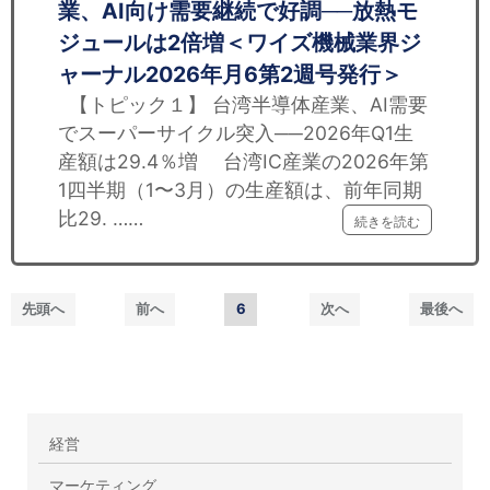
業、AI向け需要継続で好調──放熱モ
ジュールは2倍増＜ワイズ機械業界ジ
ャーナル2026年月6第2週号発行＞
【トピック１】 台湾半導体産業、AI需要
でスーパーサイクル突入──2026年Q1生
産額は29.4％増 台湾IC産業の2026年第
1四半期（1〜3月）の生産額は、前年同期
比29. ……
続きを読む
先頭へ
前へ
6
次へ
最後へ
経営
マーケティング