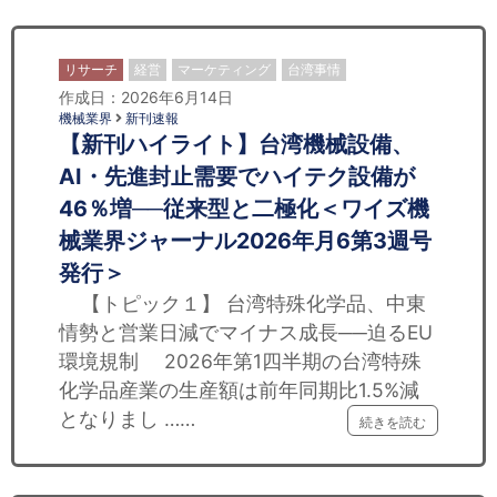
リサーチ
経営
マーケティング
台湾事情
作成日：2026年6月14日
機械業界
新刊速報
【新刊ハイライト】台湾機械設備、
AI・先進封止需要でハイテク設備が
46％増──従来型と二極化＜ワイズ機
械業界ジャーナル2026年月6第3週号
発行＞
【トピック１】 台湾特殊化学品、中東
情勢と営業日減でマイナス成長──迫るEU
環境規制 2026年第1四半期の台湾特殊
化学品産業の生産額は前年同期比1.5%減
となりまし ……
続きを読む