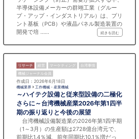
セミナー
半導体設備メーカーの群翊工業（グルー
プ・アップ・インダストリアル）は、プリ
経済ニュース
ント基板（PCB）や液晶パネル製造装置の
開発で培 ……
労務顧問
続きを読む
ＩＴ
飲食店情報
リサーチ
経営
マーケティング
台湾事情
機械ジャーナル会員
作成日：2026年6月18日
機械業界
工作機械・産業機械
～ハイテク設備と従来型設備の二極化
さらに～台湾機械産業2026年第1四半
期の振り返りと今後の展望
台湾機械設備製造業の2026年第1四半期
（1～3月）の生産額は2728億台湾元で、
前期比1.4％減、前年同期比10.1％増だっ