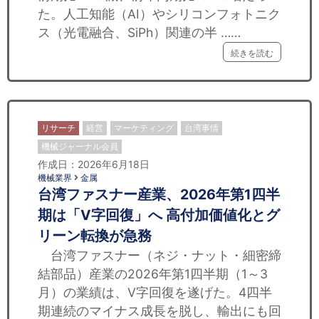
た。人工知能（AI）やシリコンフォトニク
ス（光電融合、SiPh）関連の半 ……
続きを読む
リサーチ
経営
マーケティング
台湾事情
機械ジャーナル会員
作成日：2026年6月18日
機械業界
金属
台湾ファスナー産業、2026年第1四半
期は「V字回復」へ 高付加価値化とグ
リーン転換が急務
台湾ファスナー（ネジ・ナット・細密締
結部品）産業の2026年第1四半期（1～3
月）の業績は、V字回復を遂げた。4四半
期連続のマイナス成長を脱し、輸出にも回