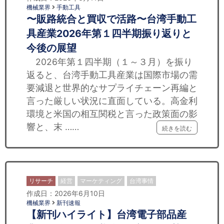
機械業界
手動工具
〜販路統合と買収で活路〜台湾手動工
具産業2026年第１四半期振り返りと
今後の展望
2026年第１四半期（１～３月）を振り
返ると、台湾手動工具産業は国際市場の需
要減退と世界的なサプライチェーン再編と
言った厳しい状況に直面している。高金利
環境と米国の相互関税と言った政策面の影
響と、末 ……
続きを読む
リサーチ
経営
マーケティング
台湾事情
作成日：2026年6月10日
機械業界
新刊速報
【新刊ハイライト】台湾電子部品産