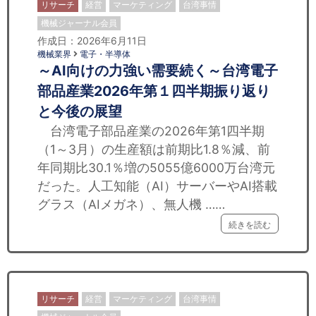
リサーチ
経営
マーケティング
台湾事情
機械ジャーナル会員
作成日：2026年6月11日
機械業界
電子・半導体
～AI向けの力強い需要続く～台湾電子
部品産業2026年第１四半期振り返り
と今後の展望
台湾電子部品産業の2026年第1四半期
（1～3月）の生産額は前期比1.8％減、前
年同期比30.1％増の5055億6000万台湾元
だった。人工知能（AI）サーバーやAI搭載
グラス（AIメガネ）、無人機 ……
続きを読む
リサーチ
経営
マーケティング
台湾事情