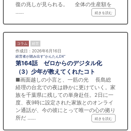
復の兆しが見られる。 全体の生産額を
……
続きを読む
コラム
経営
作成日：2026年6月16日
経営者が踏み出す”かんたんDX”
第164話 ゼロからのデジタル化
（3）少年が教えてくれたコト
■画面越しの小言と、一筋の光 長島総
経理の台北での夜は静かに更けていく。家
族を千葉県に残しての単身赴任。2日に一
度、夜9時に設定された家族とのオンライ
ン通話が、今の彼にとって唯一の心の拠り
所だ ……
続きを読む