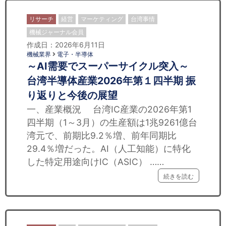
リサーチ
経営
マーケティング
台湾事情
機械ジャーナル会員
作成日：2026年6月11日
機械業界
電子・半導体
～AI需要でスーパーサイクル突入～
台湾半導体産業2026年第１四半期 振
り返りと今後の展望
一、産業概況 台湾IC産業の2026年第1
四半期（1～3月）の生産額は1兆9261億台
湾元で、前期比9.2％増、前年同期比
29.4％増だった。AI（人工知能）に特化
した特定用途向けIC（ASIC） ……
続きを読む