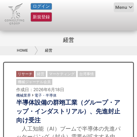
ログイン
HOME
Menu
新規登録
サービス紹介
コラム
経営
グループ概要
HOME
経営
採用情報
リサーチ
経営
マーケティング
台湾事情
お問い合わせ
機械ジャーナル会員
作成日：2026年6月18日
日本人にPR
機械業界
電子・半導体
半導体設備の群翊工業（グループ・ア
コンサルティング
ップ・インダストリアル）、先進封止
向け受注
リサーチ
人工知能（AI）ブームで半導体の先進パ
ッケージング（封止）需要が拡大する中、