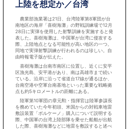
セミナー
上陸を想定か／台湾
経済ニュース
農業部漁業署は21日、台湾陸軍第8軍団が台
南地区の海岸「喜樹海灘」の野戦訓練場で12月
労務顧問
28日に実弾を使用した射撃訓練を実施すると発
表した。喜樹海灘は、中国軍が台湾に侵攻する
ＩＴ
際、上陸地点となる可能性が高い地区の一つ。
同地で実弾射撃訓練が行われるのは珍しい。自
由時報電子版が伝えた。
飲食店情報
喜樹海灘は台南市南区に位置し、近くに安平
区漁光島、安平港があり、南は高雄市まで続い
ている。沿岸に沿って省道台17線が通るほか、
台南空港や空軍台南基地といった重要な戦略拠
点も約5キロメートルの距離にある。
陸軍第10軍団の章元勲・指揮官は陸軍参謀長
を務めていた今年初頭、米国からの対戦車地雷
敷設装置「ボルケーノ」購入について説明する
際、中国軍の台湾上陸部隊を乗せた船舶が出航
した際、喜樹海灘などに地雷を敷設すると述べ