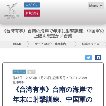
ログイン
HOME
Menu
新規登録
サービス紹介
コラム
《台湾有事》台南の海岸で年末に射撃訓練、中国軍の
上陸を想定か／台湾
グループ概要
HOME
サービス紹介（業務案内）
経済ニュース
採用情報
お問い合わせ
ニュース
政治
日本人にPR
作成日：2023年11月23日_記事番号：T00112388
台湾有事
コンサルティング
《台湾有事》台南の海岸で
リサーチ
年末に射撃訓練、中国軍の