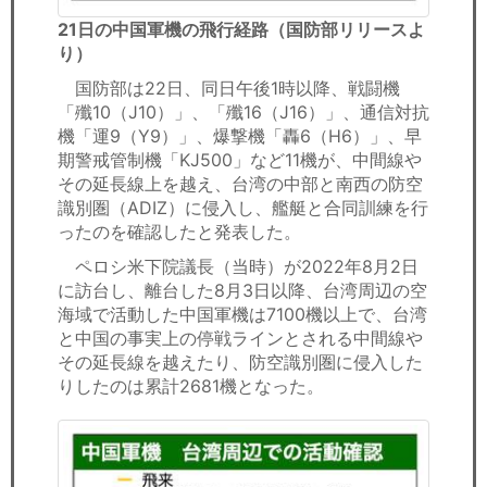
21日の中国軍機の飛行経路（国防部リリースよ
り）
国防部は22日、同日午後1時以降、戦闘機
「殲10（J10）」、「殲16（J16）」、通信対抗
機「運9（Y9）」、爆撃機「轟6（H6）」、早
期警戒管制機「KJ500」など11機が、中間線や
その延長線上を越え、台湾の中部と南西の防空
識別圏（ADIZ）に侵入し、艦艇と合同訓練を行
ったのを確認したと発表した。
ペロシ米下院議長（当時）が2022年8月2日
に訪台し、離台した8月3日以降、台湾周辺の空
海域で活動した中国軍機は7100機以上で、台湾
と中国の事実上の停戦ラインとされる中間線や
その延長線を越えたり、防空識別圏に侵入した
りしたのは累計2681機となった。