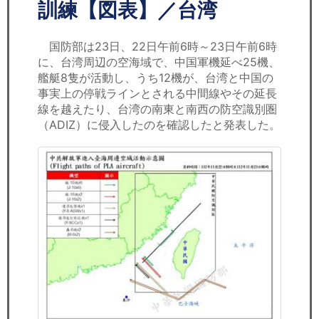
セミナー
訓練【図表】／台湾
経済ニュース
国防部は23日、22日午前6時～23日午前6時
に、台湾周辺の空海域で、中国軍機延べ25機、
労務顧問
艦艇8隻が活動し、​​うち12機が、台湾と中国の
事実上の停戦ラインとされる中間線やその延長
ＩＴ
線を越えたり、台湾の南東と南西の防空識別圏
（ADIZ）に侵入したのを確認したと発表した。
飲食店情報