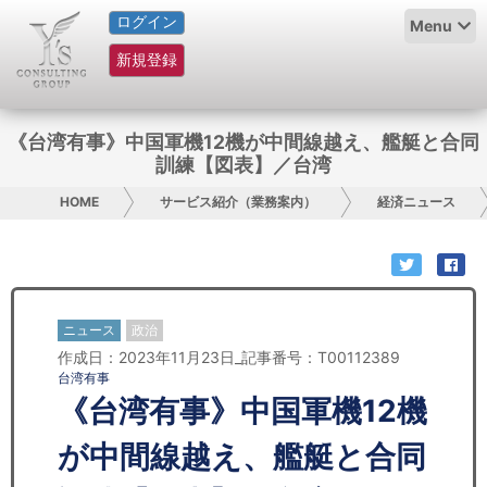
ログイン
HOME
Menu
新規登録
サービス紹介
コラム
《台湾有事》中国軍機12機が中間線越え、艦艇と合同
訓練【図表】／台湾
グループ概要
HOME
サービス紹介（業務案内）
経済ニュース
採用情報
お問い合わせ
ニュース
政治
日本人にPR
作成日：2023年11月23日_記事番号：T00112389
台湾有事
コンサルティング
《台湾有事》中国軍機12機
リサーチ
が中間線越え、艦艇と合同