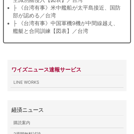
├ 《台湾有事》米中艦船が太平島接近、国防
部が認める／台湾
├ 《台湾有事》中国軍機9機が中間線越え、
艦艇と合同訓練【図表】／台湾
ワイズニュース速報サービス
LINE WORKS
経済ニュース
購読案内
2週間無料試読