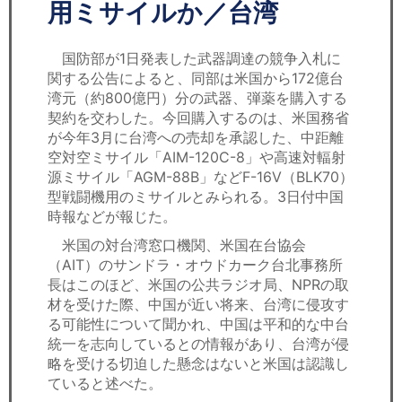
セミナー
用ミサイルか／台湾
経済ニュース
国防部が1日発表した武器調達の競争入札に
関する公告によると、同部は米国から172億台
労務顧問
湾元（約800億円）分の武器、弾薬を購入する
契約を交わした。今回購入するのは、米国務省
ＩＴ
が今年3月に台湾への売却を承認した、中距離
空対空ミサイル「AIM-120C-8」や高速対輻射
源ミサイル「AGM-88B」などF-16V（BLK70）
飲食店情報
型戦闘機用のミサイルとみられる。3日付中国
時報などが報じた。
米国の対台湾窓口機関、米国在台協会
（AIT）のサンドラ・オウドカーク台北事務所
長はこのほど、米国の公共ラジオ局、NPRの取
材を受けた際、中国が近い将来、台湾に侵攻す
る可能性について聞かれ、中国は平和的な中台
統一を志向しているとの情報があり、台湾が侵
略を受ける切迫した懸念はないと米国は認識し
ていると述べた。