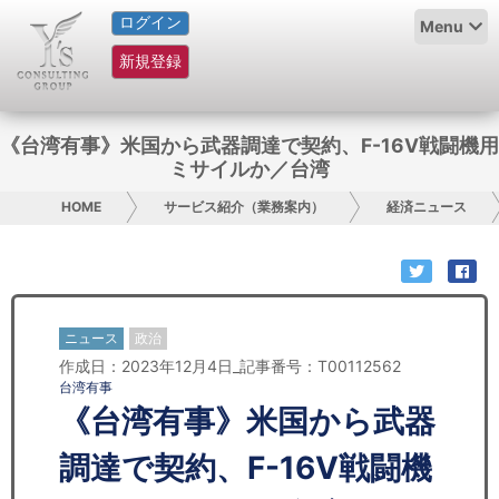
ログイン
HOME
Menu
新規登録
サービス紹介
コラム
《台湾有事》米国から武器調達で契約、F-16V戦闘機用
ミサイルか／台湾
グループ概要
HOME
サービス紹介（業務案内）
経済ニュース
採用情報
お問い合わせ
ニュース
政治
日本人にPR
作成日：2023年12月4日_記事番号：T00112562
台湾有事
コンサルティング
《台湾有事》米国から武器
リサーチ
調達で契約、F-16V戦闘機