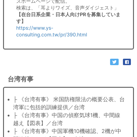
ズホームページで配信。
検索は、「耳よりワイズ、音声ダイジェスト」
【在台日系企業・日本人向けPRを募集していま
す】
https://www.ys-
consulting.com.tw/pr/390.html
台湾有事
├ 《台湾有事》 米国防権限法の概要公表、台
湾軍に包括的訓練提供／台湾
├ 《台湾有事》中国の偵察気球1機、中間線
越え【図表】／台湾
├ 《台湾有事》中国軍機10機確認、2機が中