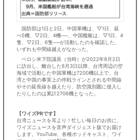
国防部は1日と2日、中国軍機は、▽1日、延
べ5機、▽2日、4機──、中国艦艇は、▽1日、4
隻、▽2日、6隻──が活動したのを確認した。
いずれも中間線越えがなかった。
ペロシ米下院議長（当時）が2022年8月2日
に訪台し、離台した8月3日以降、台湾周辺の空
海域で活動した中国軍機は7200機以上で、台
湾と中国の事実上の停戦ラインとされる中間線
やその延長線を越えたり、防空識別圏に侵入し
たりしたのは累計2706機となった。
【ワイズPRです】
台湾ニュースを耳より！忙しい毎日のお供に、
ワイズニュースを音声ダイジェスト版でお届け
します。YouTube、各種ポッドキャスト、ワイ