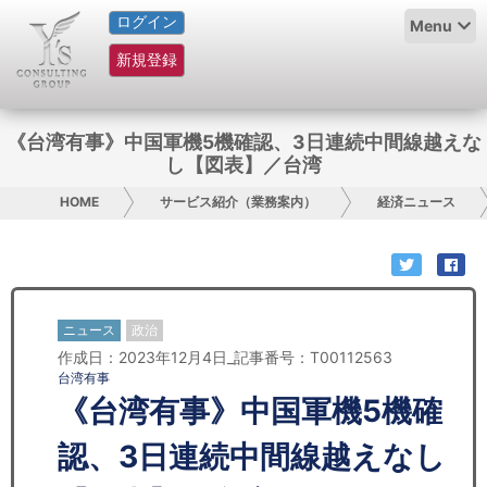
ログイン
HOME
Menu
新規登録
サービス紹介
コラム
《台湾有事》中国軍機5機確認、3日連続中間線越えな
し【図表】／台湾
グループ概要
HOME
サービス紹介（業務案内）
経済ニュース
採用情報
お問い合わせ
ニュース
政治
日本人にPR
作成日：2023年12月4日_記事番号：T00112563
台湾有事
コンサルティング
《台湾有事》中国軍機5機確
リサーチ
認、3日連続中間線越えなし