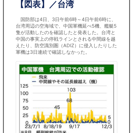
セミナー
【図表】／台湾
経済ニュース
国防部は4日、3日午前6時～4日午前6時に、
台湾周辺の空海域で、中国軍機延べ5機、艦艇5
労務顧問
隻が活動したのを確認したと発表した。台湾と
中国の事実上の停戦ラインとされる中間線を越
ＩＴ
えたり、防空識別圏（ADIZ）に侵入したりした
軍機は3日連続で確認しなかった。
飲食店情報