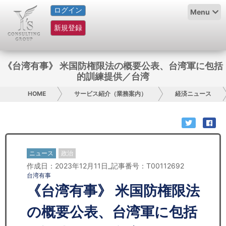
ログイン
HOME
Menu
新規登録
サービス紹介
コラム
《台湾有事》 米国防権限法の概要公表、台湾軍に包括
的訓練提供／台湾
グループ概要
HOME
サービス紹介（業務案内）
経済ニュース
採用情報
お問い合わせ
ニュース
政治
日本人にPR
作成日：2023年12月11日_記事番号：T00112692
台湾有事
コンサルティング
《台湾有事》 米国防権限法
リサーチ
の概要公表、台湾軍に包括