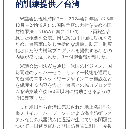
セミナー
的訓練提供／台湾
経済ニュース
米議会は現地時間7日、2024会計年度（23年
10月～24年9月）の国防予算の大枠を決める国
労務顧問
防権限法（NDAA）案について、上下両院が合
意した概要を公表。同法案には中国に対抗する
ＩＴ
ため、台湾軍に対し包括的な訓練、助言、制度
化された戦力構築プログラムを提供するなどの
内容が盛り込まれた。9日付聯合報が報じた。
飲食店情報
米議会は同法案を通じ、米国のビジネス、国
防関連のサイバーセキュリティー技術を運用し
て台湾の軍事ネットワークやインフラ施設など
を保護する内容を含む、台湾との協力プログラ
ムを法案成立後180日以内に始動させるよう政
府に要求した。
また米国から台湾に売却された地上発射型対
艦ミサイル「ハープーン」による海岸防衛シス
テムなどの武器納入に遅延が生じている問題に
ついて、国務長官および国防長官に対し、今後