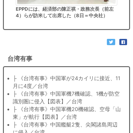
EPPDには、経済部の陳正祺・政務次長（前左
4）らが訪米して出席した（8日＝中央社）
台湾有事
├ 《台湾有事》中国軍が24カイリに接近、11
月に4度／台湾
├ 《台湾有事》中国軍機7機確認、1機が防空
識別圏に侵入【図表】／台湾
├ 《台湾有事》中国軍機20機確認、空母「山
東」が航行【図表】／台湾
├ 《台湾有事》中国艦艇2隻、尖閣諸島周辺
に侵入／台湾