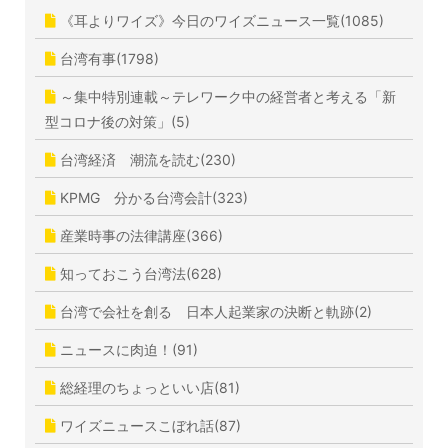
《耳よりワイズ》今日のワイズニュース一覧(1085)
台湾有事(1798)
～集中特別連載～テレワーク中の経営者と考える「新
型コロナ後の対策」(5)
台湾経済 潮流を読む(230)
KPMG 分かる台湾会計(323)
産業時事の法律講座(366)
知っておこう台湾法(628)
台湾で会社を創る 日本人起業家の決断と軌跡(2)
ニュースに肉迫！(91)
総経理のちょっといい店(81)
ワイズニュースこぼれ話(87)