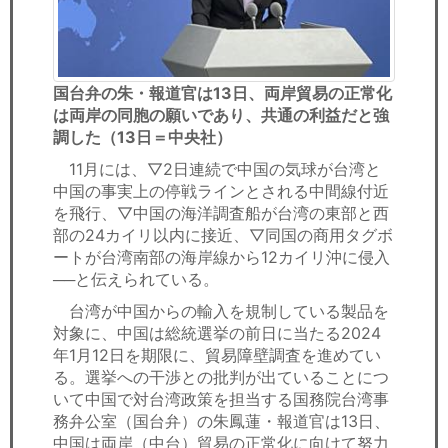
国台弁の朱・報道官は13日、両岸貿易の正常化
は両岸の同胞の願いであり、共通の利益だと強
調した（13日＝中央社）
11月には、▽2日連続で中国の気球が台湾と
中国の事実上の停戦ラインとされる中間線付近
を飛行、▽中国の海洋調査船が台湾の東部と西
部の24カイリ以内に接近、▽同国の商用タグボ
ートが台湾南部の海岸線から12カイリ沖に侵入
──と伝えられている。
台湾が中国からの輸入を規制している製品を
対象に、中国は総統選挙の前日に当たる2024
年1月12日を期限に、貿易障壁調査を進めてい
る。選挙への干渉との批判が出ていることにつ
いて中国で対台湾政策を担当する国務院台湾事
務弁公室（国台弁）の朱鳳蓮・報道官は13日、
中国は両岸（中台）貿易の正常化に向けて努力