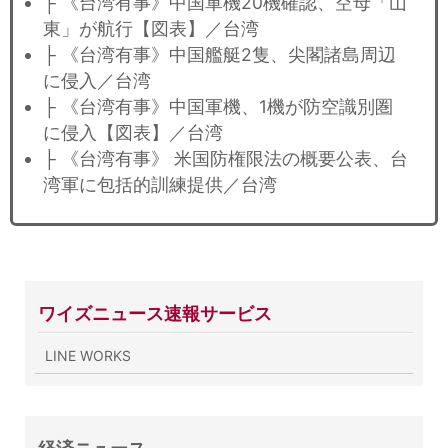
├ 《台湾有事》中国軍機20機確認、空母「山
東」が航行【図表】／台湾
├ 《台湾有事》中国艦艇2隻、尖閣諸島周辺
に侵入／台湾
├ 《台湾有事》中国軍機、1機が防空識別圏
に侵入【図表】／台湾
├ 《台湾有事》 米国防権限法の概要公表、台
湾軍に包括的訓練提供／台湾
ワイズニュース速報サービス
LINE WORKS