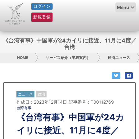
ログイン
HOME
Menu
新規登録
サービス紹介
コラム
《台湾有事》中国軍が24カイリに接近、11月に4度／
台湾
グループ概要
HOME
サービス紹介（業務案内）
経済ニュース
採用情報
お問い合わせ
ニュース
政治
日本人にPR
作成日：2023年12月14日_記事番号：T00112769
台湾有事
コンサルティング
《台湾有事》中国軍が24カ
リサーチ
イリに接近、11月に4度／