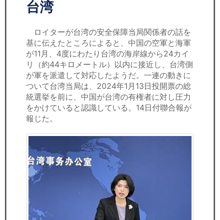
セミナー
台湾
経済ニュース
ロイターが台湾の安全保障当局関係者の話を
基に伝えたところによると、中国の空軍と海軍
労務顧問
が11月、4度にわたり台湾の海岸線から24カイ
リ（約44キロメートル）以内に接近し、台湾側
ＩＴ
が軍を派遣して対応したようだ。一連の動きに
ついて台湾当局は、2024年1月13日投開票の総
統選挙を前に、中国が台湾の有権者に対し圧力
飲食店情報
をかけていると認識している。14日付聯合報が
報じた。