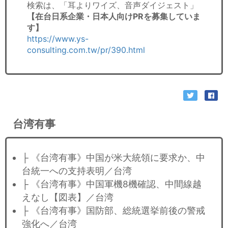
検索は、「耳よりワイズ、音声ダイジェスト」
【在台日系企業・日本人向けPRを募集していま
す】
https://www.ys-
consulting.com.tw/pr/390.html
台湾有事
├ 《台湾有事》中国が米大統領に要求か、中
台統一への支持表明／台湾
├ 《台湾有事》中国軍機8機確認、中間線越
えなし【図表】／台湾
├ 《台湾有事》国防部、総統選挙前後の警戒
強化へ／台湾