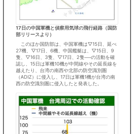
17日の中国軍機と偵察用気球の飛行経路（国防
部リリースより）
このほか国防部は、中国軍機は▽15日、延べ
27機、▽17日、6機、中国艦艇は、▽15日、9
隻、▽16日、3隻、▽17日、2隻──の活動を確
認し、15日は軍機10機が中間線やその延長線を
越えたり、台湾の南西や北部の防空識別圏
（ADIZ）に侵入し、17日は軍機1機が台湾の南
西の防空識別圏に侵入したと発表した。