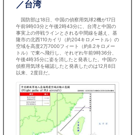
セミナー
／台湾
経済ニュース
国防部は18日、中国の偵察用気球2機が17日
午前9時03分と午後2時43分に、台湾と中国の
労務顧問
事実上の停戦ラインとされる中間線を越え、基
隆市の北西110カイリ（約204キロメートル）の
ＩＴ
空域を高度2万7000フィート（約8.2キロメー
トル）で東へ飛行し、それぞれ午前9時36分、
午後4時35分に姿を消したと発表した。中国の
飲食店情報
偵察用気球を確認したと発表したのは12月8日
以来、2度目だ。