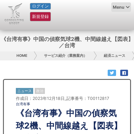
ログイン
HOME
Menu
新規登録
サービス紹介
コラム
《台湾有事》中国の偵察気球2機、中間線越え【図表】
／台湾
グループ概要
HOME
サービス紹介（業務案内）
経済ニュース
採用情報
お問い合わせ
ニュース
政治
日本人にPR
作成日：2023年12月18日_記事番号：T00112817
台湾有事
コンサルティング
《台湾有事》中国の偵察気
リサーチ
球2機、中間線越え【図表】