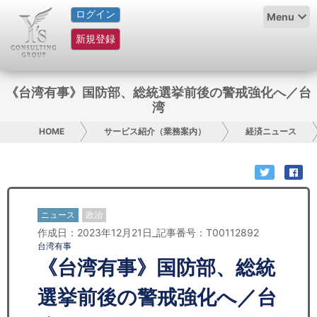
ログイン
HOME
Menu
新規登録
サービス紹介
コラム
《台湾有事》国防部、総統選挙前後の警戒強化へ／台
湾
グループ概要
HOME
サービス紹介（業務案内）
経済ニュース
採用情報
お問い合わせ
ニュース
政治
日本人にPR
作成日：2023年12月21日_記事番号：T00112892
台湾有事
コンサルティング
《台湾有事》国防部、総統
リサーチ
選挙前後の警戒強化へ／台