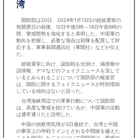
セミナー
湾
経済ニュース
国防部は20日、2024年1月13日の総統選挙の
投開票日の前後、12日午後5時～14日午前8時の
労務顧問
間、警戒態勢を強化すると表明した。中国軍の
動向を把握し、必要な場合は部隊を配置して対
ＩＴ
応する。軍事新聞通訊社（軍聞社）などが伝え
た。
飲食店情報
総統選挙に向け、認知戦を仕掛け、偽情報や
誤情報、デマなどのフェイクニュースを流して
いるとみられることについて国防部の報道官
は、国防に関するフェイクニュースが特別増加
している傾向はないと語った。
台湾海峡周辺での軍事行動について国防部
は、高度な警戒を続けているが、中国軍の活動
は通常通りだと説明した。
中国の偵察用気球が3日連続で、台湾と中国
の事実上の停戦ラインとされる中間線を越えた
ことを確認したことについて国防部は、脅威の