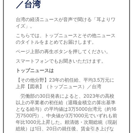
セミナー
／台湾
経済ニュース
台湾の経済ニュースが音声で聞ける「耳よりワ
イズ」。
労務顧問
こちらでは、トップニュースとその他ニュース
のタイトルをまとめてお届けします。
ＩＴ
ページ上部の再生ボタンを押してください。
飲食店情報
スマートフォンでもお聞きいただけます。
トップニュースは
【その他分野】23年の初任給、平均3.5万元に
上昇【図表】（トップニュース）／台湾
労働部の30日発表によると、2023年の高校
以上の卒業者の初任給（退職金積立の算出基準
となる給与）の平均値は3万5000台湾元（約16
万7500円）、中央値が3万1000元でいずれも前
年比1000元上昇した。頼清徳・次期総統（現副
総統）は1日、20日の就任後、賃金引き上げな