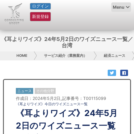
ログイン
HOME
Menu
新規登録
サービス紹介
コラム
《耳よりワイズ》24年5月2日のワイズニュース一覧／
台湾
グループ概要
HOME
サービス紹介（業務案内）
経済ニュース
採用情報
お問い合わせ
ニュース
その他分野
日本人にPR
作成日：2024年5月2日_記事番号：T00115099
《耳よりワイズ》今日のワイズニュース一覧
コンサルティング
《耳よりワイズ》24年5月
リサーチ
2日のワイズニュース一覧