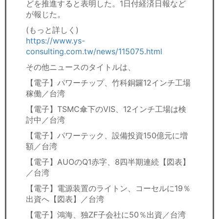
どを推進すると表明した。1日付経済日報など
が報じた。
(もっと詳しく)
https://www.ys-
consulting.com.tw/news/115075.html
その他ニュースのタイトルは、
【電子】パワーチップ、竹科銅鑼12インチ工場
稼働／台湾
【電子】TSMC傘下のVIS、12インチ工場は検
討中／台湾
【電子】パワーテック、設備投資150億元に増
額／台湾
【電子】AUOのQ1赤字、8四半期連続【図表】
／台湾
【電子】電源装置のライトン、コーセルに19％
出資へ【図表】／台湾
【電子】鴻海、独ZF子会社に50％出資／台湾