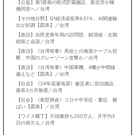
【公益】第1原発の乾式貯蔵施設、新北市が稼
働同意へ／台湾
【その他分野】Q1経済成長率6.51％、AI関連輸
出が好調【図表】／台湾
【政治】自民党青年局の訪問団、頼清徳・次期
総統と会談／台湾
【政治】《台湾有事》馬祖との海底ケーブル切
断、中国のグレーゾーン攻撃か／台湾
【政治】《台湾有事》中国軍機、4機が中間線
越えなど【図表】／台湾
【社会】《24年花蓮地震》被災者に宿泊施設、
最長3カ月無償／台湾
【社会】《新型肺炎》コロナ中等症・重症、横
ばい【図表】／台湾
【ワイズ横丁】片頭痛持ち200万人、月平均3
日の病欠も／台湾