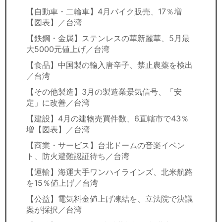
【自動車・二輪車】4月バイク販売、17％増
【図表】／台湾
【鉄鋼・金属】ステンレスの華新麗華、5月最
大5000元値上げ／台湾
【食品】中国製の輸入唐辛子、禁止農薬を検出
／台湾
【その他製造】3月の製造業景気信号、「安
定」に改善／台湾
【建設】4月の建物売買件数、6直轄市で43％
増【図表】／台湾
【商業・サービス】台北ドームの音楽イベン
ト、防火避難認証待ち／台湾
【運輸】海運大手ワンハイラインズ、北米航路
を15％値上げ／台湾
【公益】電気料金値上げ凍結を、立法院で決議
案が採択／台湾