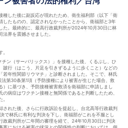
クチン被害者の法的権利／台湾
接種した後に副反応が現れたため、衛生福利部（以下「衛
請したものの、認定されなかったことから、衛福部と3年
た。最終的に、最高行政裁判所が2024年10月30日に林
司法界を震撼させました。
す。
ワクチン（サーバリックス）」を接種した後、くるぶし、ひ
、跛行（はこう、片足を引きずるように歩くこと）などの
「若年性関節リウマチ」と診断されました。そこで、林氏
策法第30条第1項（予防接種により被害が生じた場合、救
る）に基づき、予防接種被害救済を衛福部に申請しまし
氏の病症はワクチン接種と無関係であると判断したため、
た。
却された後、さらに行政訴訟を提起し、台北高等行政裁判
審判決で林氏に有利な判決を下し、衛福部がこれを不服とし
政裁判所が二年間の審理を経て、24年10月30日に判決
事案における被害の状況との関係性の判断においては、個