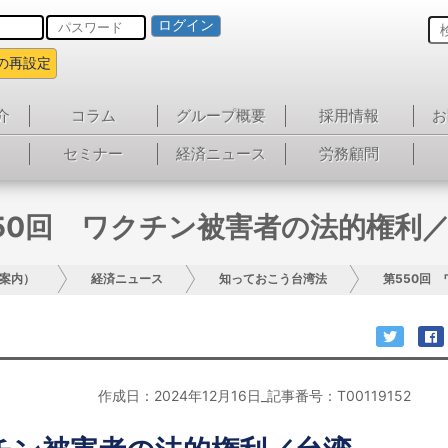
ログイン
の再設定
介
コラム
グループ概要
採用情報
お
セミナー
経済ニュース
労務顧問
50回 ワクチン被害者の法的権利
案内）
経済ニュース
知っておこう台湾法
第550回
作成日：2024年12月16日_記事番号：T00119152