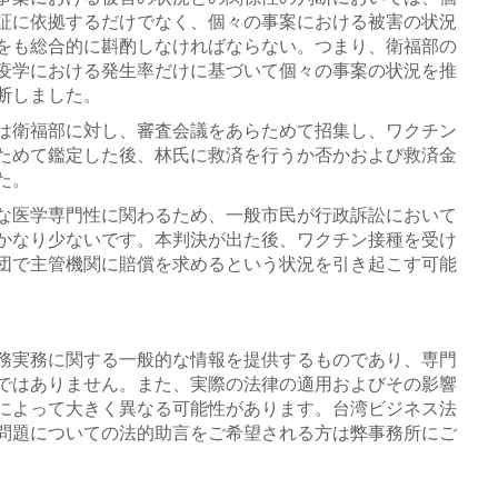
証に依拠するだけでなく、個々の事案における被害の状況
をも総合的に斟酌しなければならない。つまり、衛福部の
疫学における発生率だけに基づいて個々の事案の状況を推
断しました。
は衛福部に対し、審査会議をあらためて招集し、ワクチン
ためて鑑定した後、林氏に救済を行うか否かおよび救済金
た。
な医学専門性に関わるため、一般市民が行政訴訟において
かなり少ないです。本判決が出た後、ワクチン接種を受け
団で主管機関に賠償を求めるという状況を引き起こす可能
務実務に関する一般的な情報を提供するものであり、専門
ではありません。また、実際の法律の適用およびその影響
によって大きく異なる可能性があります。台湾ビジネス法
問題についての法的助言をご希望される方は弊事務所にご