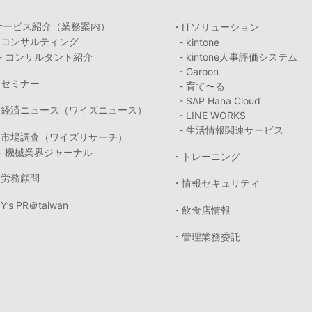
サービス紹介（業務案内）
・ITソリューション
・コンサルティング
- kintone
- コンサルタント紹介
- kintone人事評価システム
- Garoon
・セミナー
- 育て〜る
- SAP Hana Cloud
・経済ニュース（ワイズニュース）
- LINE WORKS
- 生活情報関連サービス
・市場調査（ワイズリサーチ）
- 機械業界ジャーナル
・トレーニング
・労務顧問
・情報セキュリティ
Y’s PR＠taiwan
・飲食店情報
・管理業務委託