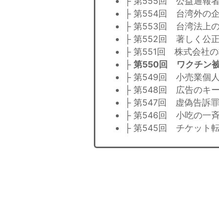
├ 第555回 公益通
├ 第554回 台湾外
├ 第553回 台湾法
├ 第552回 著しく
├ 第551回 株式会
├
第550回 ワクチン
├ 第549回 小売業
├ 第548回 広告の
├ 第547回 虚偽告訴
├ 第546回 小吃の一
├ 第545回 チケッ