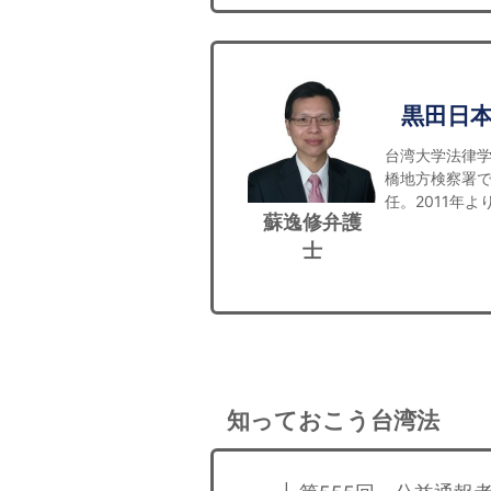
黒田日
台湾大学法律
橋地方検察署
任。2011年
蘇逸修弁護
士
知っておこう台湾法