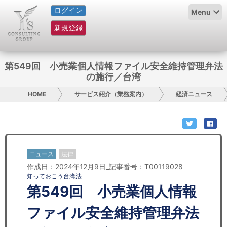
ログイン
HOME
Menu
新規登録
サービス紹介
コラム
第549回 小売業個人情報ファイル安全維持管理弁法
の施行／台湾
グループ概要
HOME
サービス紹介（業務案内）
経済ニュース
採用情報
お問い合わせ
ニュース
法律
日本人にPR
作成日：2024年12月9日_記事番号：T00119028
知っておこう台湾法
コンサルティング
第549回 小売業個人情報
リサーチ
ファイル安全維持管理弁法