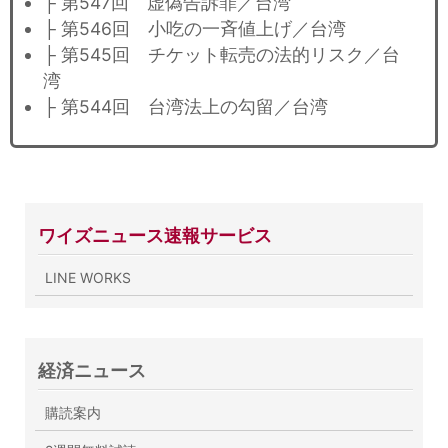
├ 第547回 虚偽告訴罪／台湾
├ 第546回 小吃の一斉値上げ／台湾
├ 第545回 チケット転売の法的リスク／台
湾
├ 第544回 台湾法上の勾留／台湾
ワイズニュース速報サービス
LINE WORKS
経済ニュース
購読案内