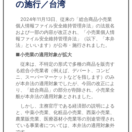
セミナー
の施行／台湾
経済ニュース
2024年11月13日、従来の「総合商品小売業
個人情報ファイル安全維持管理弁法」の法規名
労務顧問
および一部の内容が改正され、「小売業個人情
報ファイル安全維持管理弁法」（以下、「本弁
ＩＴ
法」といいます）が公布・施行されました。
■小売業の適用対象が拡大
飲食店情報
従来は、不特定の形式で多種の商品を販売す
る総合小売業者（例えば、デパート、コンビ
ニ、スーパーマーケットなどを指します）のみ
が本弁法の適用対象でしたが、今回の改正によ
り、「総合商品」の部分が削除され、小売業全
般が本弁法の適用対象とされました。
しかし、主務官庁である経済部の説明による
と、中薬小売業、化粧品小売業、西薬小売業、
農業販売業、医療器材小売業等の別途管理され
ている事業者については、本弁法の適用対象外
です。