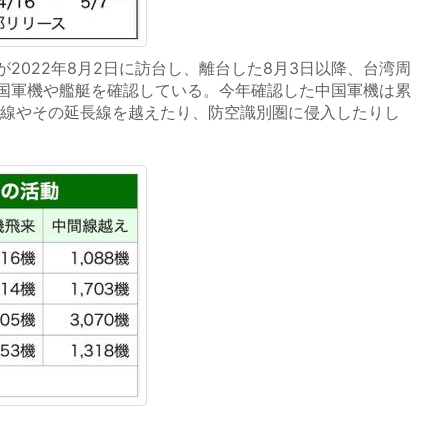
2022年8月2日に訪台し、離台した8月3日以降、台湾周
国軍機や艦艇を確認している。今年確認した中国軍機は累
中間線やその延長線を越えたり、防空識別圏に侵入したりし