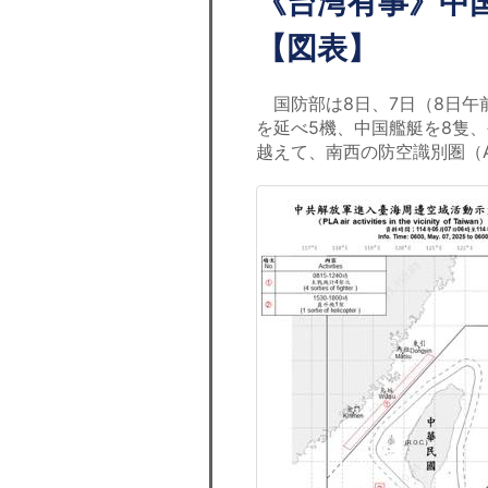
《台湾有事》中
【図表】
国防部は8日、7日（8日午
を延べ5機、中国艦艇を8隻
越えて、南西の防空識別圏（A