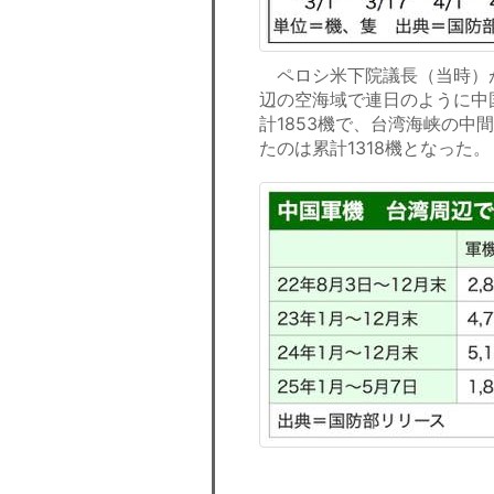
ペロシ米下院議長（当時）が
辺の空海域で連日のように中
計1853機で、台湾海峡の
たのは累計1318機となった。