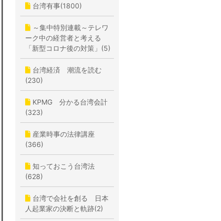
台湾有事(1800)
～集中特別連載～テレワ
ーク中の経営者と考える
「新型コロナ後の対策」(5)
台湾経済 潮流を読む
(230)
KPMG 分かる台湾会計
(323)
産業時事の法律講座
(366)
知っておこう台湾法
(628)
台湾で会社を創る 日本
人起業家の決断と軌跡(2)