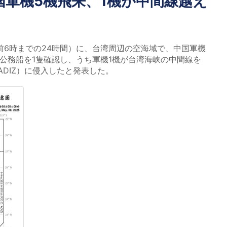
国軍機5機飛来、1機が中間線越え
前6時までの24時間）に、台湾周辺の空海域で、中国軍機
、公務船を1隻確認し、うち軍機1機が台湾海峡の中間線を
DIZ）に侵入したと発表した。