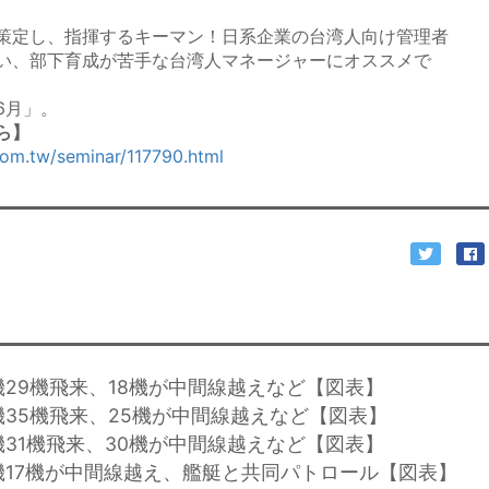
策定し、指揮するキーマン！日系企業の台湾人向け管理者
い、部下育成が苦手な台湾人マネージャーにオススメで
6月」。
ら】
com.tw/seminar/117790.html
機29機飛来、18機が中間線越えなど【図表】
機35機飛来、25機が中間線越えなど【図表】
機31機飛来、30機が中間線越えなど【図表】
機17機が中間線越え、艦艇と共同パトロール【図表】