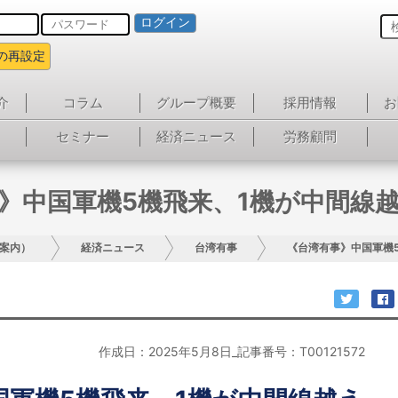
ログイン
の再設定
介
コラム
グループ概要
採用情報
お
セミナー
経済ニュース
労務顧問
》中国軍機5機飛来、1機が中間線
案内）
経済ニュース
台湾有事
《台湾有事》中国軍機
作成日：2025年5月8日_記事番号：T00121572