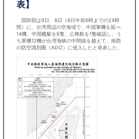
セミナー
表】
経済ニュース
国防部は9日、8日（8日午前6時までの24時
間）に、台湾周辺の空海域で、中国軍機を延べ
労務顧問
14機、中国艦艇を8隻、公務船を1隻確認し、う
ち軍機12機が台湾海峡の中間線を越えて、南西
ＩＴ
の防空識別圏（ADIZ）に侵入したと発表した。
飲食店情報