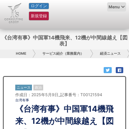
ログイン
HOME
Menu
新規登録
サービス紹介
コラム
《台湾有事》中国軍14機飛来、12機が中間線越え【図
表】
グループ概要
HOME
サービス紹介（業務案内）
経済ニュース
採用情報
お問い合わせ
ニュース
政治
日本人にPR
作成日：2025年5月9日_記事番号：T00121594
台湾有事
コンサルティング
《台湾有事》中国軍14機飛
リサーチ
来、12機が中間線越え【図