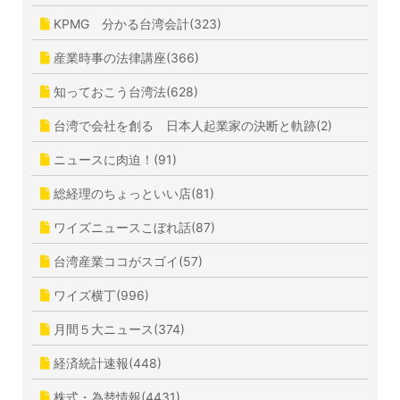
KPMG 分かる台湾会計(323)
産業時事の法律講座(366)
知っておこう台湾法(628)
台湾で会社を創る 日本人起業家の決断と軌跡(2)
ニュースに肉迫！(91)
総経理のちょっといい店(81)
ワイズニュースこぼれ話(87)
台湾産業ココがスゴイ(57)
ワイズ横丁(996)
月間５大ニュース(374)
経済統計速報(448)
株式・為替情報(4431)