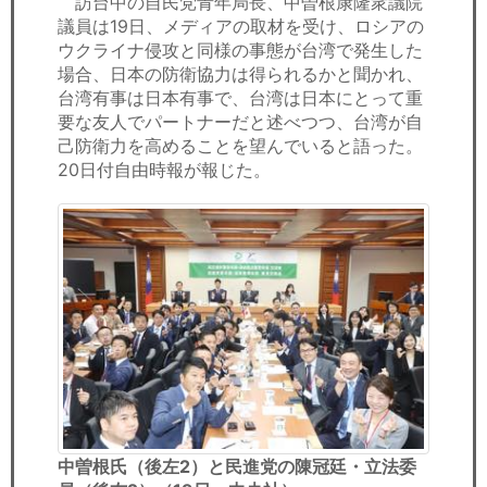
訪台中の自民党青年局長、中曽根康隆衆議院
セミナー
議員は19日、メディアの取材を受け、ロシアの
ウクライナ侵攻と同様の事態が台湾で発生した
経済ニュース
場合、日本の防衛協力は得られるかと聞かれ、
台湾有事は日本有事で、台湾は日本にとって重
労務顧問
要な友人でパートナーだと述べつつ、台湾が自
己防衛力を高めることを望んでいると語った。
ＩＴ
20日付自由時報が報じた。
飲食店情報
中曽根氏（後左2）と民進党の陳冠廷・立法委