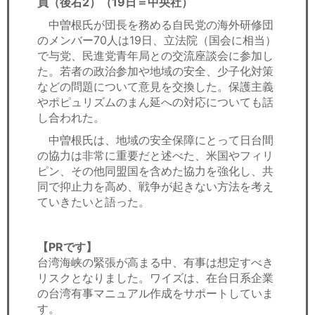
員（後右2）（19日＝中央社）
中曽根氏が団長を務める自民党の海外研修団
のメンバー70人は19日、立法院（国会に相当）
で与党、民進党青年局との交流座談会に参加し
た。若者の政治参加や地域の安全、少子化対策
などの問題について意見を交換した。保護主義
やポピュリズムのまん延への対応についても話
し合われた。
中曽根氏は、地域の安全保障にとって日台間
の協力は非常に重要だと述べた、米国やフィリ
ピン、その他同盟国を含めた協力を強化し、共
同で抑止力を高め、戦争が起きない方法を考え
ていきたいと語った。
【PRです】
台湾海峡の緊張が高まる中、有事は想定すべき
リスクとなりました。ワイズは、在台日系企業
の台湾有事マニュアル作成をサポートしていま
す。