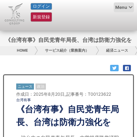
ログイン
HOME
Menu
新規登録
サービス紹介
コラム
《台湾有事》自民党青年局長、台湾は防衛力強化を
グループ概要
HOME
サービス紹介（業務案内）
経済ニュース
採用情報
お問い合わせ
ニュース
政治
作成日：2025年8月20日_記事番号：T00123622
日本人にPR
台湾有事
《台湾有事》自民党青年局
コンサルティング
長、台湾は防衛力強化を
リサーチ