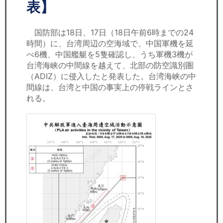
セミナー
表】
経済ニュース
国防部は18日、17日（18日午前6時までの24
時間）に、台湾周辺の空海域で、中国軍機を延
労務顧問
べ6機、中国艦艇を5隻確認し、うち軍機3機が
台湾海峡の中間線を越えて、北部の防空識別圏
ＩＴ
（ADIZ）に侵入したと発表した。台湾海峡の中
間線は、台湾と中国の事実上の停戦ラインとさ
れる。
飲食店情報