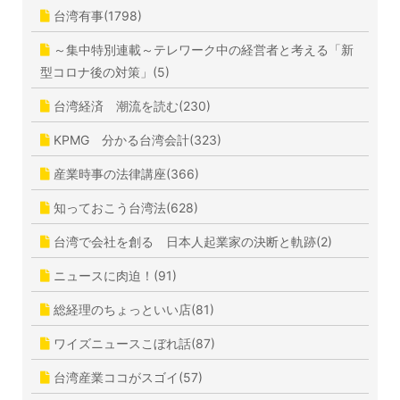
台湾有事(1798)
～集中特別連載～テレワーク中の経営者と考える「新
型コロナ後の対策」(5)
台湾経済 潮流を読む(230)
KPMG 分かる台湾会計(323)
産業時事の法律講座(366)
知っておこう台湾法(628)
台湾で会社を創る 日本人起業家の決断と軌跡(2)
ニュースに肉迫！(91)
総経理のちょっといい店(81)
ワイズニュースこぼれ話(87)
台湾産業ココがスゴイ(57)