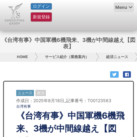
ログイン
HOME
Menu
新規登録
サービス紹介
コラム
《台湾有事》中国軍機6機飛来、3機が中間線越え【図
表】
グループ概要
HOME
サービス紹介（業務案内）
経済ニュース
採用情報
お問い合わせ
ニュース
政治
日本人にPR
作成日：2025年8月18日_記事番号：T00123563
台湾有事
コンサルティング
《台湾有事》中国軍機6機飛
リサーチ
来、3機が中間線越え【図