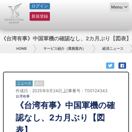
ログイン
HOME
Menu
新規登録
サービス紹介
コラム
《台湾有事》中国軍機の確認なし、2カ月ぶり【図表】
グループ概要
HOME
サービス紹介（業務案内）
経済ニュース
採用情報
お問い合わせ
ニュース
政治
作成日：2025年9月24日_記事番号：T00124343
日本人にPR
台湾有事
《台湾有事》中国軍機の確
コンサルティング
認なし、2カ月ぶり【図
リサーチ
表】