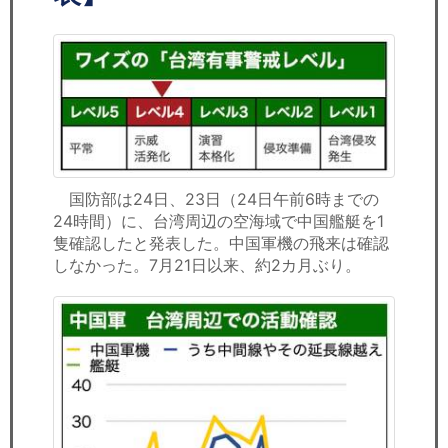
セミナー
経済ニュース
労務顧問
ＩＴ
国防部は24日、23日（24日午前6時までの
飲食店情報
24時間）に、台湾周辺の空海域で中国艦艇を1
隻確認したと発表した。中国軍機の飛来は確認
しなかった。7月21日以来、約2カ月ぶり。