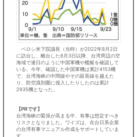
ペロシ米下院議長（当時）が2022年8月2日
に訪台し、離台した8月3日以降、台湾周辺の空
海域で連日のように中国軍機や艦艇を確認して
いる。今年、確認した中国軍機は累計4153機
で、台湾海峡の中間線やその延長線を越えた
り、防空識別圏に侵入したりしたのは累計
2935機となった。
【PRです】
台湾海峡の緊張が高まる中、有事は想定すべき
リスクとなりました。ワイズは、在台日系企業
の台湾有事マニュアル作成をサポートしていま
す。