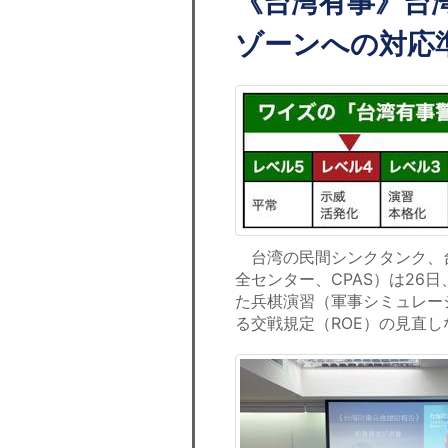
《台湾有事》台
ゾーンへの対応
台湾の民間シンクタンク、台
全センター、CPAS）は26
た兵棋演習（軍事シミュレー
る交戦規定（ROE）の見直し