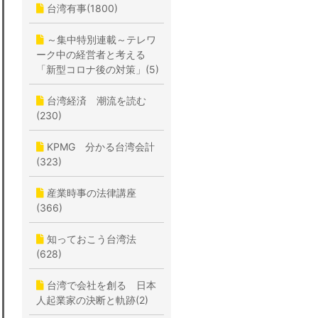
台湾有事(1800)
～集中特別連載～テレワ
ーク中の経営者と考える
「新型コロナ後の対策」(5)
台湾経済 潮流を読む
(230)
KPMG 分かる台湾会計
(323)
産業時事の法律講座
(366)
知っておこう台湾法
(628)
台湾で会社を創る 日本
人起業家の決断と軌跡(2)