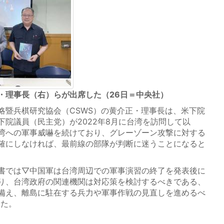
・理事長（右）らが出席した（26日＝中央社）
暨兵棋研究協会（CSWS）の黄介正・理事長は、米下院
下院議員（民主党）が2022年8月に台湾を訪問して以
湾への軍事威嚇を続けており、グレーゾーン攻撃に対する
確にしなければ、最前線の部隊が判断に迷うことになると
書では▽中国軍は台湾周辺での軍事演習の終了を発表後に
り、台湾政府の関連機関は対応策を検討するべきである、
備え、離島に駐在する兵力や軍事作戦の見直しを進めるべ
った。