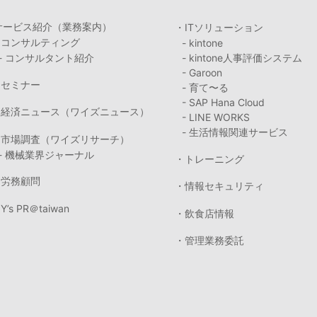
サービス紹介（業務案内）
・ITソリューション
・コンサルティング
- kintone
- コンサルタント紹介
- kintone人事評価システム
- Garoon
・セミナー
- 育て〜る
- SAP Hana Cloud
・経済ニュース（ワイズニュース）
- LINE WORKS
- 生活情報関連サービス
・市場調査（ワイズリサーチ）
- 機械業界ジャーナル
・トレーニング
・労務顧問
・情報セキュリティ
Y’s PR＠taiwan
・飲食店情報
・管理業務委託