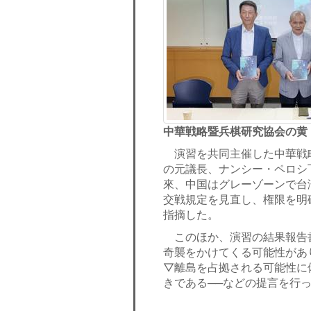
中華戦略暨兵棋研究協会の黄
演習を共同主催した中華戦略
の元議長、ナンシー・ペロシ
來、中国はグレーゾーンで台
交戦規定を見直し、権限を明
指摘した。
このほか、演習の結果報告
奇襲をかけてくる可能性があ
▽離島を占拠される可能性に
きである──などの提言を行