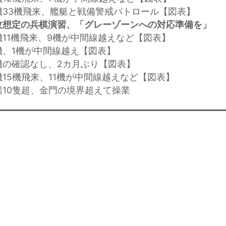
機33機飛来、艦艇と戦備警戒パトロール【図表】
攻想定の兵棋演習、「グレーゾーンへの対応準備を」
機11機飛来、9機が中間線越えなど【図表】
機、1機が中間線越え【図表】
機の確認なし、2カ月ぶり【図表】
機15機飛来、11機が中間線越えなど【図表】
船10隻超、金門の境界超えて操業