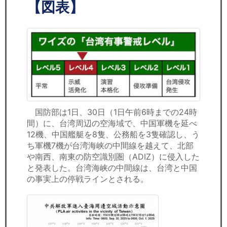
セミナー
【図表】
経済ニュース
労務顧問
ＩＴ
飲食店情報
国防部は1日、30日（1日午前6時までの24時
間）に、台湾周辺の空海域で、中国軍機を延べ
12機、中国艦艇を8隻、公務船を3隻確認し、う
ち軍機7機が台湾海峡の中間線を越えて、北部
や南西、南東の防空識別圏（ADIZ）に侵入した
と発表した。台湾海峡の中間線は、台湾と中国
の事実上の停戦ラインとされる。