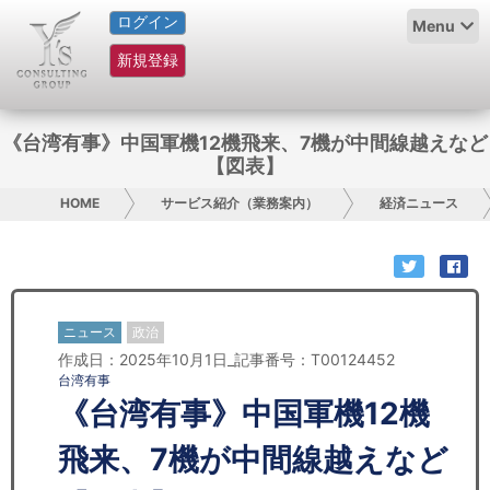
ログイン
HOME
Menu
新規登録
サービス紹介
コラム
《台湾有事》中国軍機12機飛来、7機が中間線越えなど
【図表】
グループ概要
HOME
サービス紹介（業務案内）
経済ニュース
採用情報
お問い合わせ
ニュース
政治
日本人にPR
作成日：2025年10月1日_記事番号：T00124452
台湾有事
コンサルティング
《台湾有事》中国軍機12機
リサーチ
飛来、7機が中間線越えなど