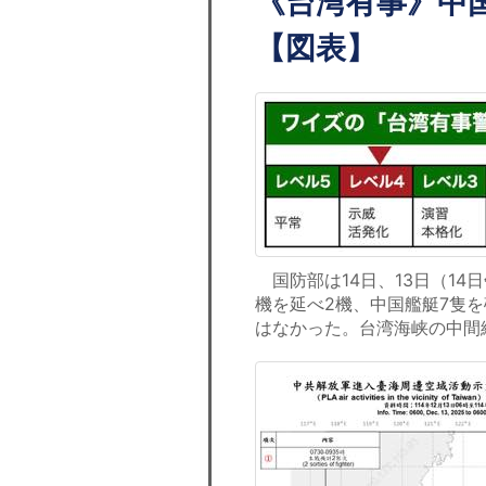
《台湾有事》中
【図表】
国防部は14日、13日（14
機を延べ2機、中国艦艇7隻を
はなかった。台湾海峡の中間