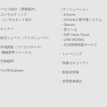
サービス紹介（業務案内）
・ITソリューション
・コンサルティング
- kintone
- コンサルタント紹介
- kintone人事評価システム
- Garoon
・セミナー
- 育て〜る
- SAP Hana Cloud
・経済ニュース（ワイズニュース）
- LINE WORKS
- 生活情報関連サービス
・市場調査（ワイズリサーチ）
- 機械業界ジャーナル
・トレーニング
・労務顧問
・情報セキュリティ
Y’s PR＠taiwan
・飲食店情報
・管理業務委託