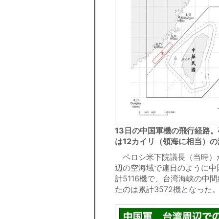
13日の中国軍機の飛行経路。
は12カイリ（領海に相当）
ペロシ米下院議長（当時）が
辺の空海域で連日のように中
計5116機で、台湾海峡の
たのは累計3572機となった