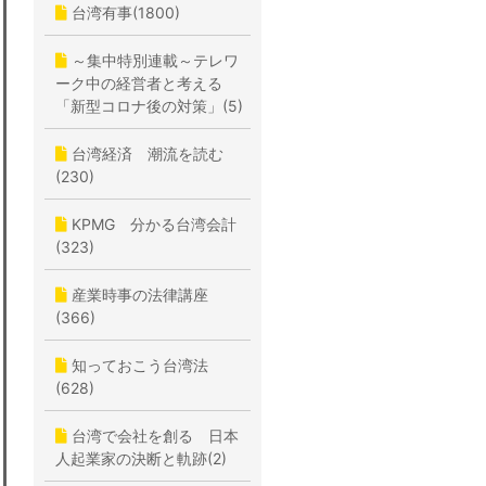
台湾有事(1800)
～集中特別連載～テレワ
ーク中の経営者と考える
「新型コロナ後の対策」(5)
台湾経済 潮流を読む
(230)
KPMG 分かる台湾会計
(323)
産業時事の法律講座
(366)
知っておこう台湾法
(628)
台湾で会社を創る 日本
人起業家の決断と軌跡(2)