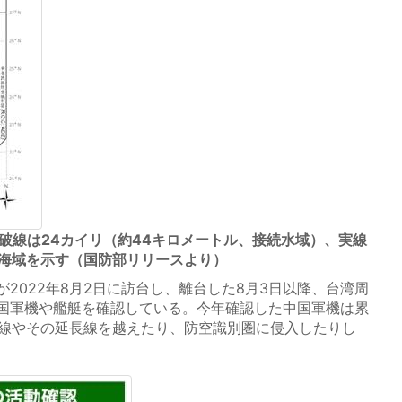
破線は24カイリ（約44キロメートル、接続水域）、実線
の海域を示す（国防部リリースより）
2022年8月2日に訪台し、離台した8月3日以降、台湾周
国軍機や艦艇を確認している。今年確認した中国軍機は累
中間線やその延長線を越えたり、防空識別圏に侵入したりし
。