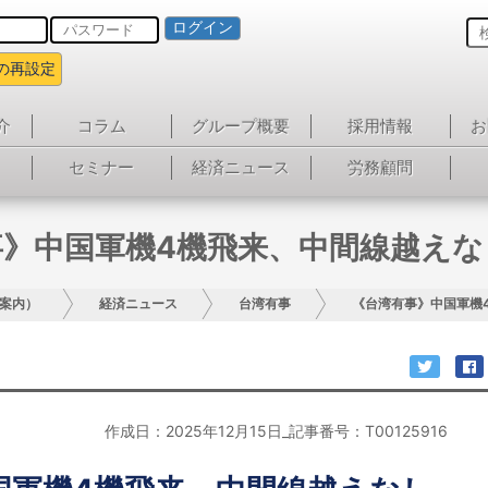
ログイン
の再設定
介
コラム
グループ概要
採用情報
お
セミナー
経済ニュース
労務顧問
事》中国軍機4機飛来、中間線越えな
案内）
経済ニュース
台湾有事
《台湾有事》中国軍機
作成日：2025年12月15日_記事番号：T00125916