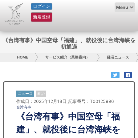
ログイン
HOME
Menu
新規登録
サービス紹介
コラム
《台湾有事》中国空母「福建」、就役後に台湾海峡を
初通過
グループ概要
HOME
サービス紹介（業務案内）
経済ニュース
採用情報
お問い合わせ
ニュース
政治
日本人にPR
作成日：2025年12月18日_記事番号：T00125996
台湾有事
コンサルティング
《台湾有事》中国空母「福
リサーチ
建」、就役後に台湾海峡を