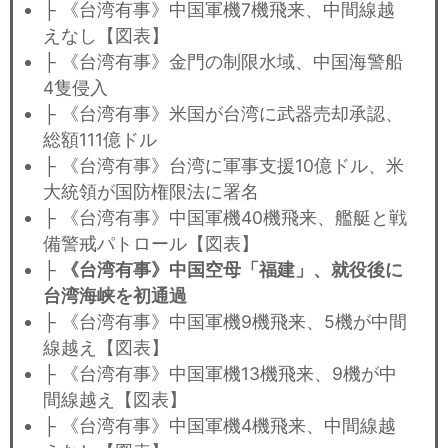
├ 《台湾有事》中国軍機7機飛来、中間線越
えなし【図表】
├ 《台湾有事》金門の制限水域、中国海警船
4隻侵入
├ 《台湾有事》米国が台湾に武器売却承認、
総額111億ドル
├ 《台湾有事》台湾に軍事支援10億ドル、米
大統領が国防権限法に署名
├ 《台湾有事》中国軍機40機飛来、艦艇と戦
備警戒パトロール【図表】
├
《台湾有事》中国空母「福建」、就役後に
台湾海峡を初通過
├ 《台湾有事》中国軍機9機飛来、5機が中間
線越え【図表】
├ 《台湾有事》中国軍機13機飛来、9機が中
間線越え【図表】
├ 《台湾有事》中国軍機4機飛来、中間線越