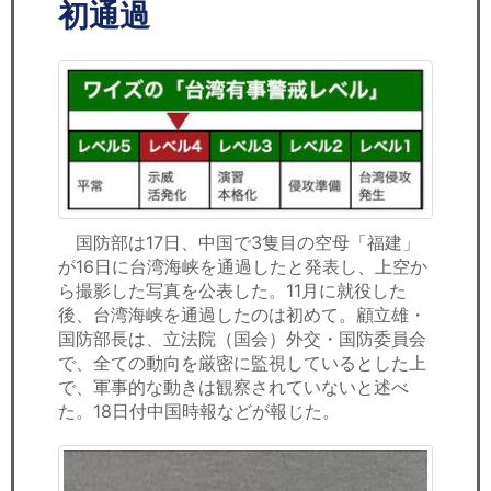
セミナー
初通過
経済ニュース
労務顧問
ＩＴ
飲食店情報
国防部は17日、中国で3隻目の空母「福建」
が16日に台湾海峡を通過したと発表し、上空か
ら撮影した写真を公表した。11月に就役した
後、台湾海峡を通過したのは初めて。顧立雄・
国防部長は、立法院（国会）外交・国防委員会
で、全ての動向を厳密に監視しているとした上
で、軍事的な動きは観察されていないと述べ
た。18日付中国時報などが報じた。