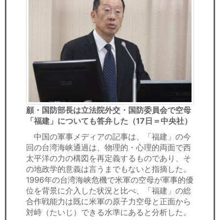
顧・国防部長は立法院外交・国防委員会で空母
「福建」についても答弁した（17日＝中央社）
中国の軍事メディアの記事は、「福建」の今
回の台湾海峡通過は、物理的・心理的両面で西
太平洋の力の構図を再定義するものであり、そ
の地政学的意義は言うまでもないと指摘した。
1996年の台湾海峡危機で米軍の空母が軍事的優
位を背景に介入した状況と比べ、「福建」の総
合作戦能力は既に米軍の原子力空母と正面から
対峙（たいじ）できる水準にあると分析した。