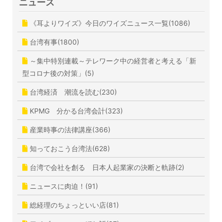
ニュース
《耳よりワイズ》今日のワイズニュース一覧(1086)
台湾有事(1800)
～集中特別連載～テレワーク中の経営者と考える「新
型コロナ後の対策」(5)
台湾経済 潮流を読む(230)
KPMG 分かる台湾会計(323)
産業時事の法律講座(366)
知っておこう台湾法(628)
台湾で会社を創る 日本人起業家の決断と軌跡(2)
ニュースに肉迫！(91)
総経理のちょっといい店(81)