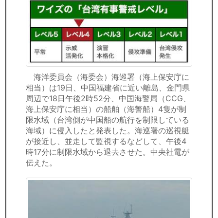
セミナー
経済ニュース
労務顧問
ＩＴ
海洋委員会（海委会）海巡署（海上保安庁に
相当）は19日、中国福建省に近い離島、金門県
飲食店情報
周辺で18日午後2時52分、中国海警局（CCG、
海上保安庁に相当）の船舶（海警船）4隻が制
限水域（台湾側が中国船の航行を制限している
海域）に侵入したと発表した。海巡署の巡視艇
が接近し、並走して監視するなどして、午後4
時17分に制限水域から退去させた。中央社電が
伝えた。