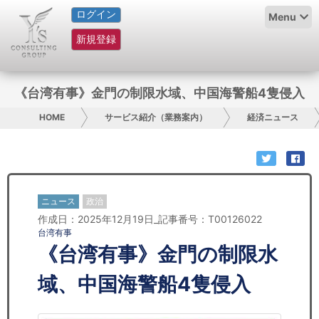
ログイン
HOME
Menu
新規登録
サービス紹介
コラム
《台湾有事》金門の制限水域、中国海警船4隻侵入
グループ概要
HOME
サービス紹介（業務案内）
経済ニュース
採用情報
お問い合わせ
ニュース
政治
作成日：2025年12月19日_記事番号：T00126022
日本人にPR
台湾有事
《台湾有事》金門の制限水
コンサルティング
域、中国海警船4隻侵入
リサーチ