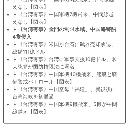
えなし【図表】
├ 《台湾有事》中国軍機7機飛来、中間線越
えなし【図表】
├
《台湾有事》金門の制限水域、中国海警船
4隻侵入
├ 《台湾有事》米国が台湾に武器売却承認、
総額111億ドル
├ 《台湾有事》台湾に軍事支援10億ドル、米
大統領が国防権限法に署名
├ 《台湾有事》中国軍機40機飛来、艦艇と戦
備警戒パトロール【図表】
├ 《台湾有事》中国空母「福建」、就役後に
台湾海峡を初通過
├ 《台湾有事》中国軍機9機飛来、5機が中間
線越え【図表】