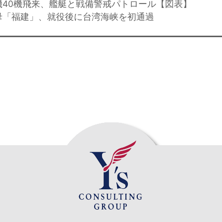
機40機飛来、艦艇と戦備警戒パトロール【図表】
母「福建」、就役後に台湾海峡を初通過