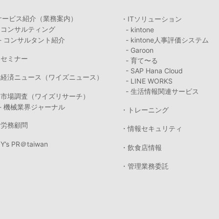
サービス紹介（業務案内）
・ITソリューション
・コンサルティング
- kintone
- コンサルタント紹介
- kintone人事評価システム
- Garoon
・セミナー
- 育て〜る
- SAP Hana Cloud
・経済ニュース（ワイズニュース）
- LINE WORKS
- 生活情報関連サービス
・市場調査（ワイズリサーチ）
- 機械業界ジャーナル
・トレーニング
・労務顧問
・情報セキュリティ
Y’s PR＠taiwan
・飲食店情報
・管理業務委託