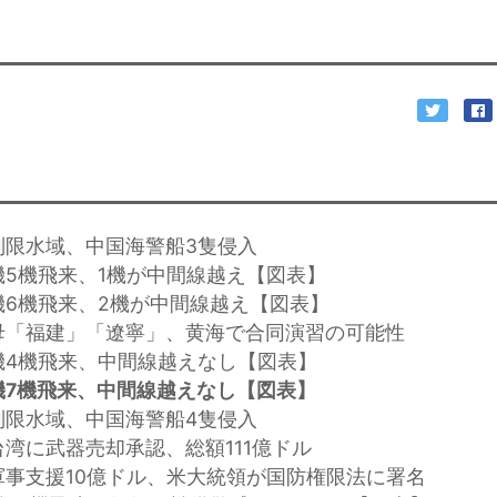
制限水域、中国海警船3隻侵入
機5機飛来、1機が中間線越え【図表】
機6機飛来、2機が中間線越え【図表】
母「福建」「遼寧」、黄海で合同演習の可能性
機4機飛来、中間線越えなし【図表】
機7機飛来、中間線越えなし【図表】
制限水域、中国海警船4隻侵入
台湾に武器売却承認、総額111億ドル
軍事支援10億ドル、米大統領が国防権限法に署名