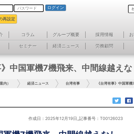
ログイン
の再設定
介
コラム
グループ概要
採用情報
お
セミナー
経済ニュース
労務顧問
事》中国軍機7機飛来、中間線越えな
案内）
経済ニュース
台湾有事
《台湾有事》中国軍機
作成日：2025年12月19日_記事番号：T00126023