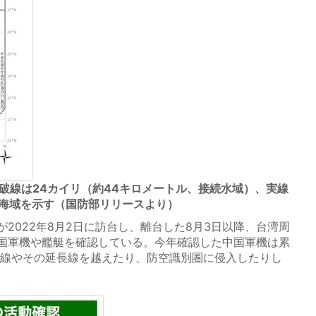
破線は24カイリ（約44キロメートル、接続水域）、実線
の海域を示す（国防部リリースより）
2022年8月2日に訪台し、離台した8月3日以降、台湾周
国軍機や艦艇を確認している。今年確認した中国軍機は累
中間線やその延長線を越えたり、防空識別圏に侵入したりし