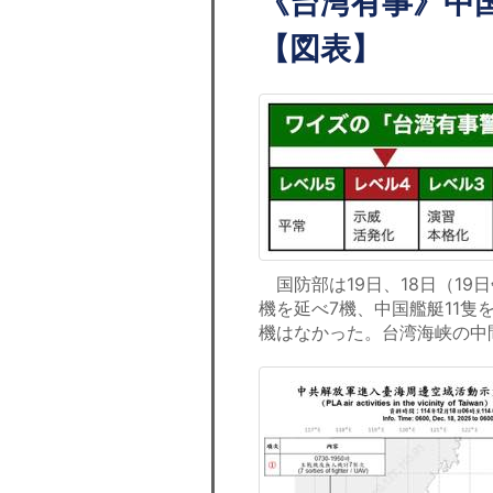
《台湾有事》中
【図表】
国防部は19日、18日（19
機を延べ7機、中国艦艇11隻
機はなかった。台湾海峡の中