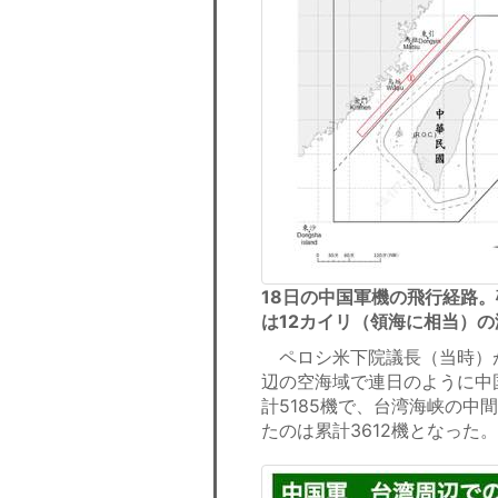
18日の中国軍機の飛行経路。
は12カイリ（領海に相当）
ペロシ米下院議長（当時）が
辺の空海域で連日のように中
計5185機で、台湾海峡の
たのは累計3612機となった。