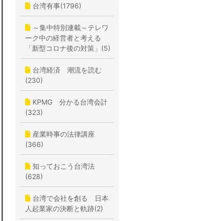
台湾有事(1796)
～集中特別連載～テレワ
ーク中の経営者と考える
「新型コロナ後の対策」(5)
台湾経済 潮流を読む
(230)
KPMG 分かる台湾会計
(323)
産業時事の法律講座
(366)
知っておこう台湾法
(628)
台湾で会社を創る 日本
人起業家の決断と軌跡(2)