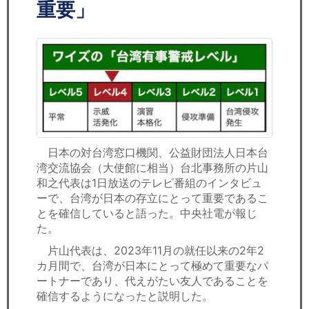
セミナー
重要」
経済ニュース
労務顧問
ＩＴ
飲食店情報
日本の対台湾窓口機関、公益財団法人日本台
湾交流協会（大使館に相当）台北事務所の片山
和之代表は1日放送のテレビ番組のインタビュ
ーで、台湾が日本の存立にとって重要であるこ
とを確信していると語った。中央社電が報じ
た。
片山代表は、2023年11月の就任以来の2年2
カ月間で、台湾が日本にとって極めて重要なパ
ートナーであり、代えがたい友人であることを
確信するようになったと説明した。