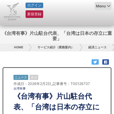
ログイン
HOME
Menu
新規登録
サービス紹介
コラム
《台湾有事》片山駐台代表、「台湾は日本の存立に重
要」
グループ概要
HOME
サービス紹介（業務案内）
経済ニュース
採用情報
お問い合わせ
ニュース
政治
日本人にPR
作成日：2026年2月2日_記事番号：T00126737
台湾有事
コンサルティング
《台湾有事》片山駐台代
リサーチ
表、「台湾は日本の存立に