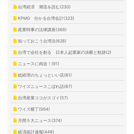
台湾経済 潮流を読む(230)
KPMG 分かる台湾会計(323)
産業時事の法律講座(366)
知っておこう台湾法(628)
台湾で会社を創る 日本人起業家の決断と軌跡(2)
ニュースに肉迫！(91)
総経理のちょっといい店(81)
ワイズニュースこぼれ話(87)
台湾産業ココがスゴイ(57)
ワイズ横丁(994)
月間５大ニュース(374)
経済統計速報(448)