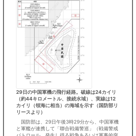
29日の中国軍機の飛行経路。破線は24カイリ
（約44キロメートル、接続水域）、実線は12
カイリ（領海に相当）の海域を示す（国防部リ
リースより）
国防部は、29日午後3時29分から、中国軍機
と軍艦が連携して「聯合戦備警巡」（戦備警戒
パトロール、発生し得る戦争あるいは軍事的突