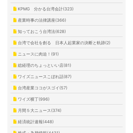
KPMG 分かる台湾会計(323)
産業時事の法律講座(366)
知っておこう台湾法(628)
台湾で会社を創る 日本人起業家の決断と軌跡(2)
ニュースに肉迫！(91)
総経理のちょっといい店(81)
ワイズニュースこぼれ話(87)
台湾産業ココがスゴイ(57)
ワイズ横丁(996)
月間５大ニュース(374)
経済統計速報(448)
株式・為替情報(4431)