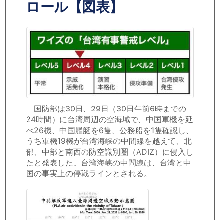
セミナー
ロール【図表】
経済ニュース
労務顧問
ＩＴ
飲食店情報
国防部は30日、29日（30日午前6時までの
24時間）に台湾周辺の空海域で、中国軍機を延
べ26機、中国艦艇を6隻、公務船を1隻確認し、
うち軍機19機が台湾海峡の中間線を越えて、北
部、中部と南西の防空識別圏（ADIZ）に侵入し
たと発表した。台湾海峡の中間線は、台湾と中
国の事実上の停戦ラインとされる。