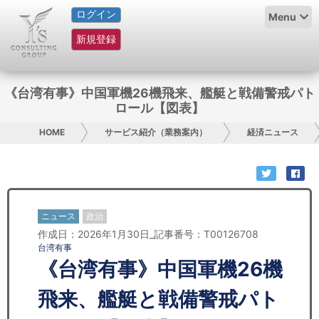
ログイン
HOME
Menu
新規登録
サービス紹介
コラム
《台湾有事》中国軍機26機飛来、艦艇と戦備警戒パト
ロール【図表】
グループ概要
HOME
サービス紹介（業務案内）
経済ニュース
採用情報
お問い合わせ
ニュース
政治
日本人にPR
作成日：2026年1月30日_記事番号：T00126708
台湾有事
コンサルティング
《台湾有事》中国軍機26機
リサーチ
飛来、艦艇と戦備警戒パト