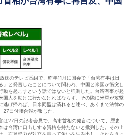
市首相が台湾有事に再言及、中国
放送のテレビ番組で、昨年11月に国会で「台湾有事は日
る」と発言したことについて問われ、中国と米国が衝突し
行動を起こすという話ではないと強調した。台湾有事が起
米国人を助けに行かなければならず、その際に米軍が攻撃
に逃げ帰れば、日米同盟は潰れると述べ、あくまで法律の
。27日付聯合報が報じた。
は27日の記者会見で、高市首相の発言について、歴史
本は台湾に口出しする資格を持たないと批判した。その上
は、右翼勢力が対立を煽って争いを生み出し、それをきっ