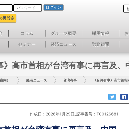
ログイン
の再設定
介
コラム
グループ概要
採用情報
お
セミナー
経済ニュース
労務顧問
事》高市首相が台湾有事に再言及、
案内）
経済ニュース
台湾有事
《台湾有事》高市首相
作成日：2026年1月29日_記事番号：T00126681