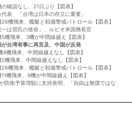
機の確認なし、21日ぶり【図表】
台代表、「台湾は日本の存立に重要」
機26機飛来、艦艇と戦備警戒パトロール【図表】
統一は習氏の使命」、ルビオ米国務長官
機5機飛来、3機が中間線越え【図表】
相が台湾有事に再言及、中国が反発
軍機4機飛来、中間線越えなし【図表】
機2機飛来、中間線越えなし【図表】
機26機飛来、艦艇と戦備警戒パトロール【図表】
機11機飛来、9機が中間線越え【図表】
所長が防衛予算増額に支持表明、「自由は無償ではな
）