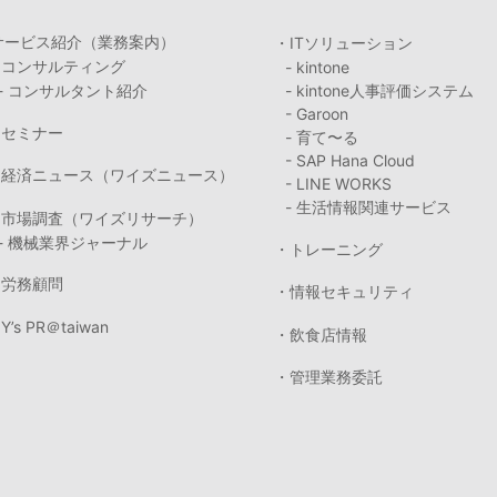
サービス紹介（業務案内）
・ITソリューション
・コンサルティング
- kintone
- コンサルタント紹介
- kintone人事評価システム
- Garoon
・セミナー
- 育て〜る
- SAP Hana Cloud
・経済ニュース（ワイズニュース）
- LINE WORKS
- 生活情報関連サービス
・市場調査（ワイズリサーチ）
- 機械業界ジャーナル
・トレーニング
・労務顧問
・情報セキュリティ
Y’s PR＠taiwan
・飲食店情報
・管理業務委託