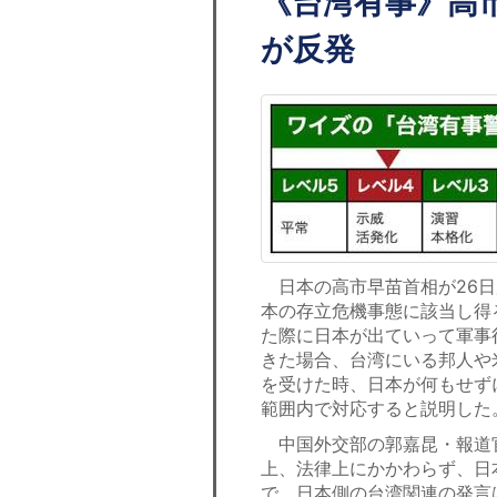
《台湾有事》高
が反発
日本の高市早苗首相が26日
本の存立危機事態に該当し得
た際に日本が出ていって軍事
きた場合、台湾にいる邦人や
を受けた時、日本が何もせず
範囲内で対応すると説明した
中国外交部の郭嘉昆・報道官
上、法律上にかかわらず、日
で、日本側の台湾関連の発言