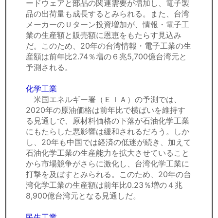
ードウェアと部品の関連需要が増加し、電子製
品の出荷量も成長するとみられる。また、台湾
メーカーのＵターン投資増加が、情報・電子工
業の生産額と販売額に恩恵をもたらす見込み
だ。このため、20年の台湾情報・電子工業の生
産額は前年比2.74％増の６兆5,700億台湾元と
予測される。
化学工業
米国エネルギー署（ＥＩＡ）の予測では、
2020年の原油価格は前年比で横ばいを維持す
る見通しで、原材料価格の下落が石油化学工業
にもたらした悪影響は緩和されるだろう。しか
し、20年も中国では経済の低迷が続き、加えて
石油化学工業の生産能力を拡大させていること
から市場競争がさらに激化し、台湾化学工業に
打撃を及ぼすとみられる。このため、20年の台
湾化学工業の生産額は前年比0.23％増の４兆
8,900億台湾元となる見通しだ。
民生工業