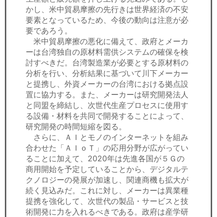
かし、米中貿易摩擦の先行きは世界経済の不安
要素となっているため、今後の動向は注意が必
要であろう。
米中貿易摩擦の悪化に備えて、政府とメーカ
ーは台湾独自の原材料需供システムの確保を検
討すべきだ。台湾製造業が必要とする原材料の
分析を行い、分析結果に基づいて川下メーカー
と提携し、外資メーカーの台湾における拠点設
置に協力する。また、メーカーは研究開発法人
と同盟を締結し、次世代生産プロセスに使用す
る設備・材料を共同で開発することによって、
研究開発の時間短縮を図る。
さらに、ＡＩとモノのインターネットを組み
合わせた「ＡＩｏＴ」の応用分野が広がってい
ることに加えて、2020年は先進各国が５Ｇの
商用開始を予定していることから、デジタルテ
クノロジーの発展が加速し、関連商機も拡大が
続く見込みだ。これに対し、メーカーは異業種
提携を強化して、次世代の製品・サービスと技
術開発に力を入れるべきである。政府は産学研