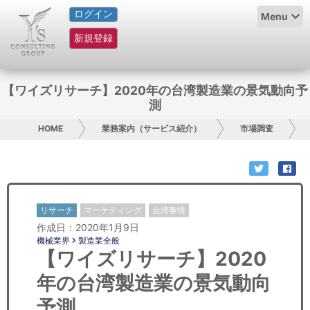
ログイン
HOME
Menu
新規登録
サービス紹介
コラム
【ワイズリサーチ】2020年の台湾製造業の景気動向予
測
グループ概要
HOME
業務案内（サービス紹介）
市場調査
採用情報
お問い合わせ
リサーチ
マーケティング
台湾事情
日本人にPR
作成日：2020年1月9日
機械業界
製造業全般
コンサルティング
【ワイズリサーチ】2020
年の台湾製造業の景気動向
リサーチ
予測