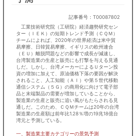
セミナー
経済ニュース
記事番号：T00087802
工業技術研究院（工研院）経済趨勢研究セン
労務顧問
ター（ＩＥＫ）の短期トレンド予測（ＣＱＭ）
チームによれば、2020年の世界経済は米中貿
ＩＴ
易摩擦、日韓貿易摩擦、イギリスの欧州連合
（ＥＵ）離脱問題などの影響で成長が減速し、
台湾製造業の生産と販売にも打撃を与える見通
飲食店情報
しだ。しかし、台湾メーカーによるＵターン投
資の増加に加えて、原油価格下落の要因が解決
されること、人工知能（ＡＩ）や第５世代移動
通信システム（５Ｇ）の商用化に向けて電子部
品と末端製品の需要が増加していることから、
製造業の生産と販売に追い風がもたらされる見
通しだ。このため、ＣＱＭチームは20年の台湾
製造業の生産額は前年比1.28％増の19兆18億台
湾元と予測している。
一、製造業主要カテゴリーの景気予測