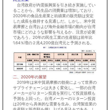
台湾政府が内需振興策を引き続き実施してい
ることから、民生品の消費量は増加しており、
2020年の食品生産業と紡績業の販売額は安定
した成長を維持する見通しだ。しかし、米中貿
易摩擦と台湾および海外金融市場の動向が台湾
市場にどのような影響を与えるか、注意が必要
であろう。20年の民生工業の生産額は前年比
1.64％増の２兆4,200億台湾元と予測される。
二、2020年の展望
2019年は米中貿易摩擦の勃発によって世界の
サプライチェーンは大きく変化し、一部の台湾
メーカーがＵターン投資を実行して投資規模も
予測を上回った。台湾メーカーのＵターン投資
は20年から具体的な需要を生み、台湾製造業の
生産額と販売額を押し上げる見込みである。し