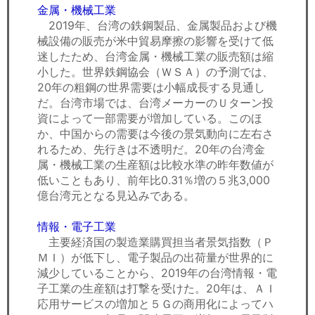
金属・機械工業
2019年、台湾の鉄鋼製品、金属製品および機
械設備の販売が米中貿易摩擦の影響を受けて低
迷したため、台湾金属・機械工業の販売額は縮
小した。世界鉄鋼協会（ＷＳＡ）の予測では、
20年の粗鋼の世界需要は小幅成長する見通し
だ。台湾市場では、台湾メーカーのＵターン投
資によって一部需要が増加している。このほ
か、中国からの需要は今後の景気動向に左右さ
れるため、先行きは不透明だ。20年の台湾金
属・機械工業の生産額は比較水準の昨年数値が
低いこともあり、前年比0.31％増の５兆3,000
億台湾元となる見込みである。
情報・電子工業
主要経済国の製造業購買担当者景気指数（Ｐ
ＭＩ）が低下し、電子製品の出荷量が世界的に
減少していることから、2019年の台湾情報・電
子工業の生産額は打撃を受けた。20年は、ＡＩ
応用サービスの増加と５Ｇの商用化によってハ