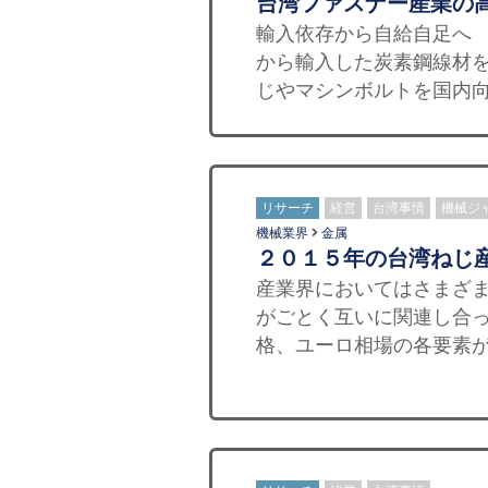
台湾ファスナー産業の
輸入依存から自給自足へ
から輸入した炭素鋼線材
じやマシンボルトを国内向け
リサーチ
経営
台湾事情
機械ジ
機械業界
金属
２０１５年の台湾ねじ
産業界においてはさまざ
がごとく互いに関連し合
格、ユーロ相場の各要素が