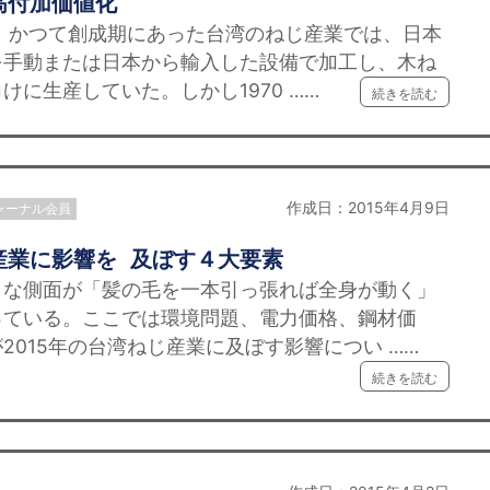
高付加価値化
 かつて創成期にあった台湾のねじ産業では、日本
を手動または日本から輸入した設備で加工し、木ね
に生産していた。しかし1970 ……
続きを読む
作成日：2015年4月9日
ャーナル会員
産業に影響を 及ぼす４大要素
まな側面が「髪の毛を一本引っ張れば全身が動く」
っている。ここでは環境問題、電力価格、鋼材価
2015年の台湾ねじ産業に及ぼす影響につい ……
続きを読む