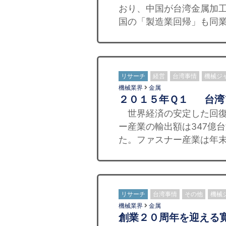
おり、中国が台湾金属加
国の「製造業回帰」も同業
リサーチ
経営
台湾事情
機械ジ
機械業界
金属
２０１５年Ｑ１ 台湾
世界経済の安定した回復に
ー産業の輸出額は347億台
た。ファスナー産業は年末
リサーチ
台湾事情
その他
機械
機械業界
金属
創業２０周年を迎える