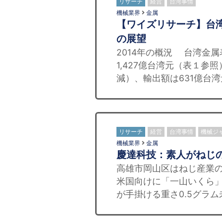
リサーチ
経営
台湾事情
機械業界
金属
【ワイズリサーチ】台
の展望
2014年の概況 台湾金属
1,427億台湾元（表１参
減）、輸出額は631億台湾元
リサーチ
経営
台湾事情
機械ジ
機械業界
金属
慶達科技：素人がねじ
高雄市岡山区はねじ産業
米国向けに「一山いくら
が手掛ける重さ0.5グラム