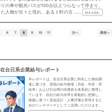
りの車や観光バスが100台以上つらなって停まり、
た人物が次々と現れ、ある１軒の古 ……
続きを読む
6
7
8
9
10
11
次へ
最後へ
年在台日系企業給与レポート
本レポートは、在台日系企業に特化した独自調
査に基づき、現地の給与相場（月給・年収・昇
給率）および日台間の待遇差を体系的に整理し
ています。自社の給与水準を客観的に把握し、
根拠に基づく賃金設計・人事評価を実現するた
めのベンチマークとしてご活用いただけます。