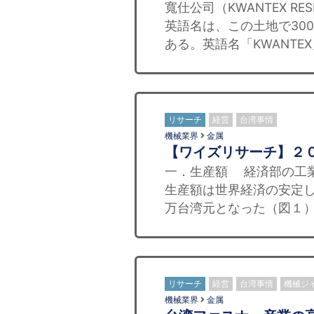
寬仕公司（KWANTEX R
英語名は、この土地で30
ある。英語名「KWANTE
リサーチ
経営
台湾事情
機械業界
金属
【ワイズリサーチ】２
一．生産額 経済部の工業
生産額は世界経済の安定した
万台湾元となった（図１）。
リサーチ
経営
台湾事情
機械ジ
機械業界
金属