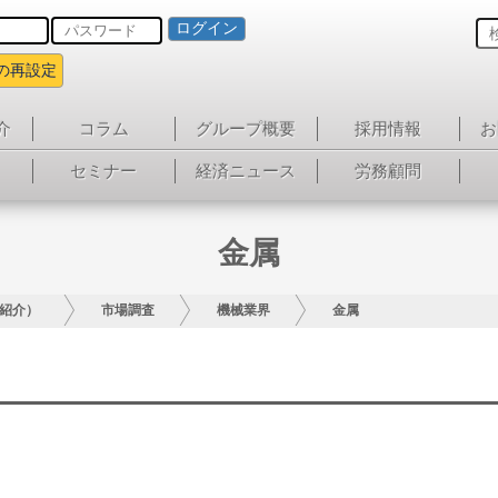
ログイン
の再設定
介
コラム
グループ概要
採用情報
お
セミナー
経済ニュース
労務顧問
金属
紹介）
市場調査
機械業界
金属