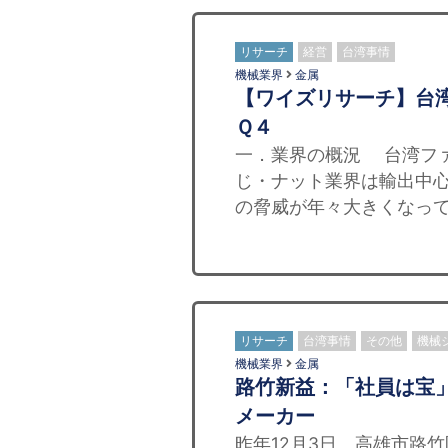
リサーチ
経営
台湾事情
機械業界
金属
【ワイズリサーチ】台
Ｑ４
一．業界の概況 台湾フ
じ・ナット業界は輸出中
の脅威が年々大きくなって
リサーチ
台湾事情
その他
機械
機械業界
金属
路竹新益：「社員は宝
メーカー
昨年12月3日、高雄市路