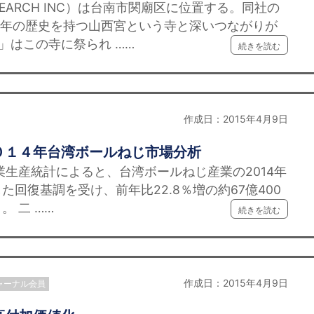
ESEARCH INC）は台南市関廟区に位置する。同社の
0年の歴史を持つ山西宮という寺と深いつながりが
X」はこの寺に祭られ ……
続きを読む
作成日：2015年4月9日
０１４年台湾ボールねじ市場分析
生産統計によると、台湾ボールねじ産業の2014年
回復基調を受け、前年比22.8％増の約67億400
 二 ……
続きを読む
作成日：2015年4月9日
ャーナル会員