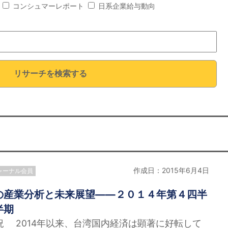
コンシュマーレポート
日系企業給与動向
リサーチを検索する
作成日：2015年6月4日
ャーナル会員
の産業分析と未来展望——２０１４年第４四半
半期
況 2014年以来、台湾国内経済は顕著に好転して