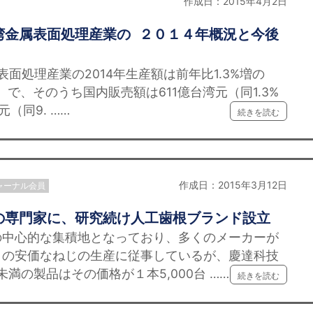
作成日：2015年4月2日
湾金属表面処理産業の ２０１４年概況と今後
表面処理産業の2014年生産額は前年比1.3%増の
照）で、そのうち国内販売額は611億台湾元（同1.3%
（同9. ……
続きを読む
作成日：2015年3月12日
ャーナル会員
の専門家に、研究続け人工歯根ブランド設立
の中心的な集積地となっており、多くのメーカーが
」の安価なねじの生産に従事しているが、慶達科技
未満の製品はその価格が１本5,000台 ……
続きを読む