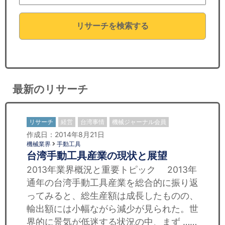
セミナー
リサーチを検索する
経済ニュース
労務顧問
ＩＴ
最新のリサーチ
飲食店情報
リサーチ
経営
台湾事情
機械ジャーナル会員
作成日：2014年8月21日
機械業界
手動工具
台湾手動工具産業の現状と展望
2013年業界概況と重要トピック 2013年
通年の台湾手動工具産業を総合的に振り返
ってみると、総生産額は成長したものの、
輸出額には小幅ながら減少が見られた。世
界的に景気が低迷する状況の中、まず ……