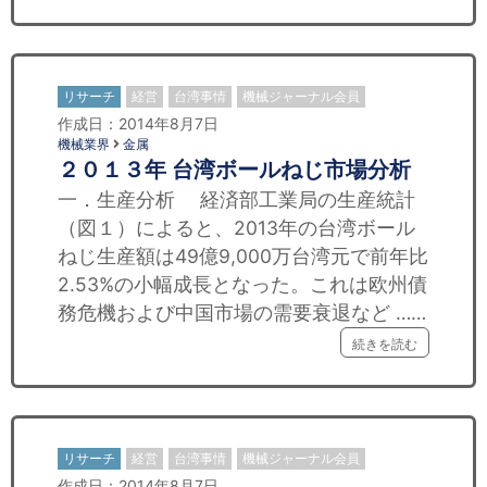
リサーチ
経営
台湾事情
機械ジャーナル会員
作成日：2014年8月7日
機械業界
金属
２０１３年 台湾ボールねじ市場分析
一．生産分析 経済部工業局の生産統計
（図１）によると、2013年の台湾ボール
ねじ生産額は49億9,000万台湾元で前年比
2.53%の小幅成長となった。これは欧州債
務危機および中国市場の需要衰退など ……
続きを読む
リサーチ
経営
台湾事情
機械ジャーナル会員
作成日：2014年8月7日