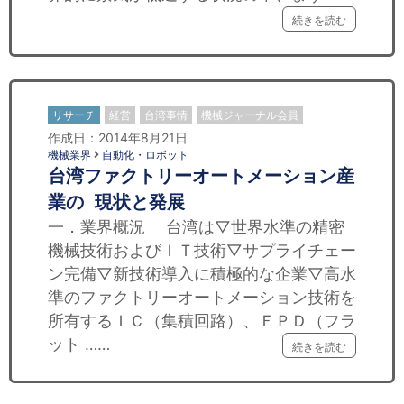
続きを読む
リサーチ
経営
台湾事情
機械ジャーナル会員
作成日：2014年8月21日
機械業界
自動化・ロボット
台湾ファクトリーオートメーション産
業の 現状と発展
一．業界概況 台湾は▽世界水準の精密
機械技術およびＩＴ技術▽サプライチェー
ン完備▽新技術導入に積極的な企業▽高水
準のファクトリーオートメーション技術を
所有するＩＣ（集積回路）、ＦＰＤ（フラ
ット ……
続きを読む