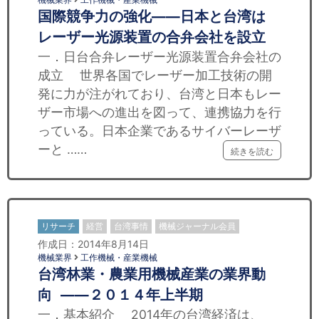
国際競争力の強化——日本と台湾は
レーザー光源装置の合弁会社を設立
一．日台合弁レーザー光源装置合弁会社の
成立 世界各国でレーザー加工技術の開
発に力が注がれており、台湾と日本もレー
ザー市場への進出を図って、連携協力を行
っている。日本企業であるサイバーレーザ
ーと ……
続きを読む
リサーチ
経営
台湾事情
機械ジャーナル会員
作成日：2014年8月14日
機械業界
工作機械・産業機械
台湾林業・農業用機械産業の業界動
向 ——２０１４年上半期
一．基本紹介 2014年の台湾経済は、