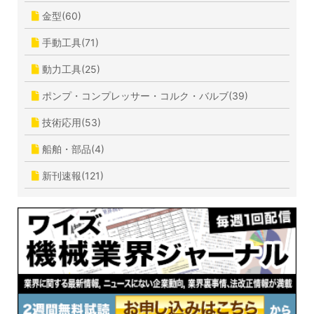
金型(60)
手動工具(71)
動力工具(25)
ポンプ・コンプレッサー・コルク・バルブ(39)
技術応用(53)
船舶・部品(4)
新刊速報(121)