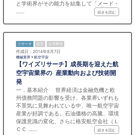
と学術界がその能力を結集して「メード・
……
続きを読む
リサーチ
経営
台湾事情
作成日：2014年8月7日
機械業界
航空宇宙
【ワイズリサーチ】成長期を迎えた航
空宇宙業界の 産業動向および技術開
発
一．基本紹介 世界経済は金融危機と欧
州債務問題の影響を受け、各業界いずれも
不景気に見舞われている中、唯一航空宇宙
産業が好調である。石油価格の高騰、環境
保護意識の変化、さらに格安航空会社（Ｌ
ＣＣ ……
続きを読む