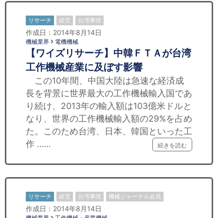
リサーチ
経営
台湾事情
作成日：2014年8月14日
機械業界
電機機械
【ワイズリサーチ】中韓ＦＴＡが台湾
工作機械産業に及ぼす影響
この10年間、中国大陸は急速な経済成
長を背景に世界最大の工作機械輸入国であ
り続け、2013年の輸入額は103億米ドルと
なり、世界の工作機械輸入額の29%を占め
た。このため台湾、日本、韓国といった工
作 ……
続きを読む
リサーチ
経営
台湾事情
機械ジャーナル会員
作成日：2014年8月14日
機械業界
工作機械・産業機械