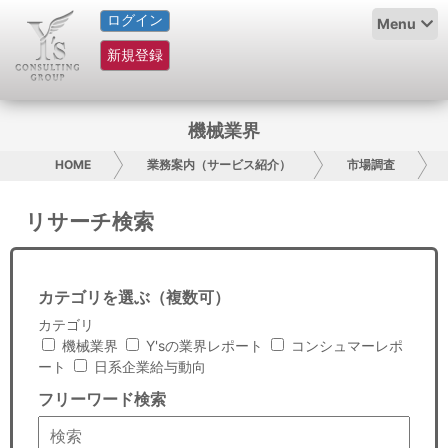
ログイン
HOME
Menu
新規登録
サービス紹介
コラム
機械業界
グループ概要
HOME
業務案内（サービス紹介）
市場調査
採用情報
リサーチ検索
お問い合わせ
カテゴリを選ぶ（複数可）
日本人にPR
カテゴリ
機械業界
Y'sの業界レポート
コンシュマーレポ
コンサルティング
ート
日系企業給与動向
フリーワード検索
リサーチ