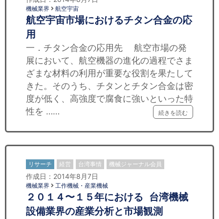
機械業界
航空宇宙
航空宇宙市場におけるチタン合金の応
用
一．チタン合金の応用先 航空市場の発
展において、航空機器の進化の過程でさま
ざまな材料の利用が重要な役割を果たして
きた。そのうち、チタンとチタン合金は密
度が低く、高強度で腐食に強いといった特
性を ……
続きを読む
リサーチ
経営
台湾事情
機械ジャーナル会員
作成日：2014年8月7日
機械業界
工作機械・産業機械
２０１４〜１５年における 台湾機械
設備業界の産業分析と市場観測