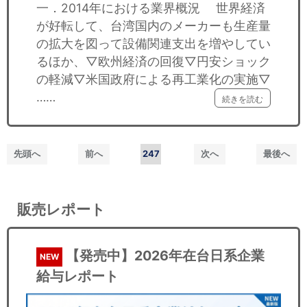
一．2014年における業界概況 世界経済
が好転して、台湾国内のメーカーも生産量
の拡大を図って設備関連支出を増やしてい
るほか、▽欧州経済の回復▽円安ショック
の軽減▽米国政府による再工業化の実施▽
……
続きを読む
先頭へ
前へ
247
次へ
最後へ
販売レポート
【発売中】2026年在台日系企業
NEW
給与レポート