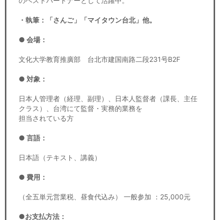
のベストパートナーとして活躍中。
・執筆：「さんご」「マイタウン台北」他。
● 会場：
文化大学教育推廣部 台北市建国南路二段231号B2F
● 対象：
日本人管理者（経理、副理）、日本人監督者（課長、主任
クラス）、台湾にて監督・実務的業務を
担当されている方
● 言語：
日本語（テキスト、講義）
● 費用：
（全五単元営業税、昼食代込み） 一般参加 ：25,000元
●お支払方法：