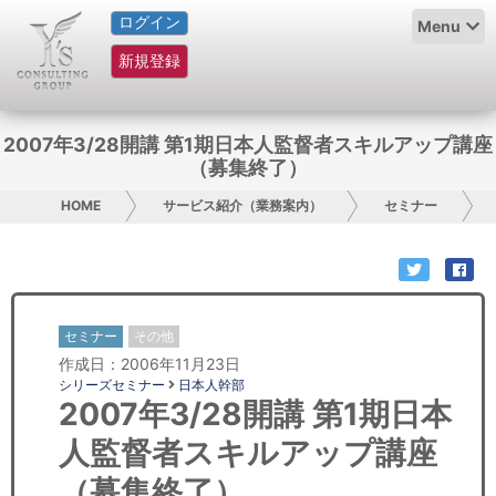
ログイン
HOME
Menu
新規登録
サービス紹介
コラム
2007年3/28開講 第1期日本人監督者スキルアップ講座
（募集終了）
グループ概要
HOME
サービス紹介（業務案内）
セミナー
採用情報
お問い合わせ
セミナー
その他
日本人にPR
作成日：2006年11月23日
シリーズセミナー
日本人幹部
コンサルティング
2007年3/28開講 第1期日本
人監督者スキルアップ講座
リサーチ
（募集終了）