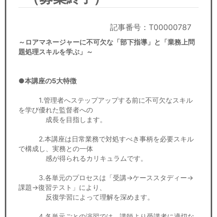
セミナー
経済ニュース
記事番号：T00000787
～ロアマネージャーに不可欠な「部下指導」と「業務上問
労務顧問
題処理スキルを学ぶ」～
ＩＴ
●本講座の5大特徴
飲食店情報
1.管理者へステップアップする前に不可欠なスキル
を学び優れた監督者への
成長を目指します。
2.本講座は日常業務で対処すべき事柄を必要スキル
で構成し、実務との一体
感が得られるカリキュラムです。
3.各単元のプロセスは「受講→ケーススタディー→
課題→復習テスト」により、
反復学習によって理解を深めます。
4.各単元ごとの演習では、講師より受講者に適切な