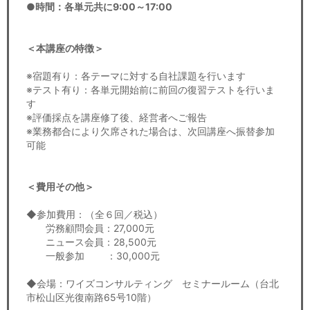
●時間：各単元共に9:00～17:00
＜本講座の特徴＞
※宿題有り：各テーマに対する自社課題を行います
※テスト有り：各単元開始前に前回の復習テストを行いま
す
※評価採点を講座修了後、経営者へご報告
※業務都合により欠席された場合は、次回講座へ振替参加
可能
＜費用その他＞
◆参加費用：（全６回／税込）
労務顧問会員：27,000元
ニュース会員：28,500元
一般参加 ：30,000元
◆会場：ワイズコンサルティング セミナールーム（台北
市松山区光復南路65号10階）