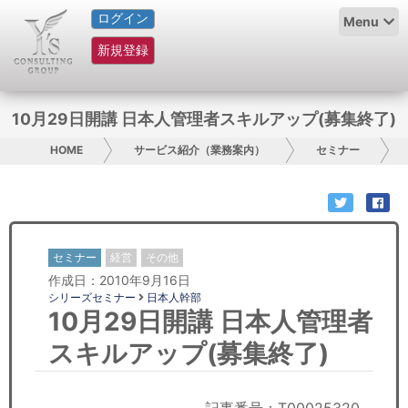
ログイン
HOME
Menu
新規登録
サービス紹介
コラム
10月29日開講 日本人管理者スキルアップ(募集終了)
グループ概要
HOME
サービス紹介（業務案内）
セミナー
採用情報
お問い合わせ
セミナー
経営
その他
作成日：2010年9月16日
日本人にPR
シリーズセミナー
日本人幹部
10月29日開講 日本人管理者
コンサルティング
スキルアップ(募集終了)
リサーチ