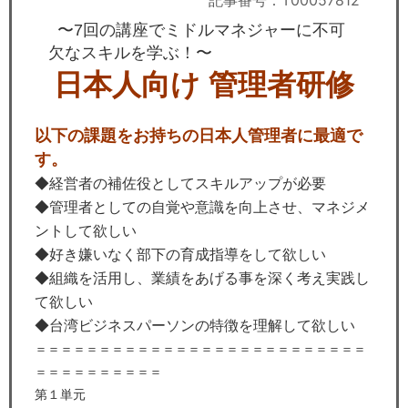
記事番号：T00057812
セミナー
〜7回の講座でミドルマネジャーに不可
経済ニュース
欠なスキルを学ぶ！〜
日本人向け 管理者研修
労務顧問
以下の課題をお持ちの日本人管理者に最適で
ＩＴ
す。
飲食店情報
◆経営者の補佐役としてスキルアップが必要
◆管理者としての自覚や意識を向上させ、マネジメ
ントして欲しい
◆好き嫌いなく部下の育成指導をして欲しい
◆組織を活用し、業績をあげる事を深く考え実践し
て欲しい
◆台湾ビジネスパーソンの特徴を理解して欲しい
＝＝＝＝＝＝＝＝＝＝＝＝＝＝＝＝＝＝＝＝＝＝＝＝＝＝
＝＝＝＝＝＝＝＝＝＝
第１単元