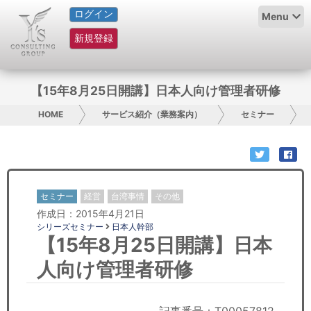
ログイン
HOME
Menu
新規登録
サービス紹介
コラム
【15年8月25日開講】日本人向け管理者研修
グループ概要
HOME
サービス紹介（業務案内）
セミナー
採用情報
お問い合わせ
セミナー
経営
台湾事情
その他
作成日：2015年4月21日
日本人にPR
シリーズセミナー
日本人幹部
【15年8月25日開講】日本
コンサルティング
人向け管理者研修
リサーチ