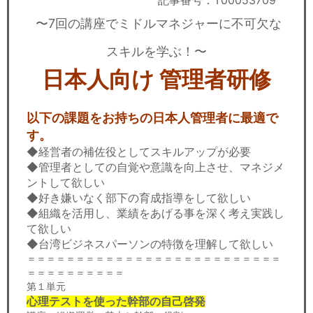
記事番号：T00053709
セミナー
〜7回の講座でミドルマネジャーに不可欠な
経済ニュース
スキルを学ぶ！〜
労務顧問
日本人向け 管理者研修
ＩＴ
以下の課題をお持ちの日本人管理者に最適で
す。
飲食店情報
◆経営者の補佐役としてスキルアップが必要
◆管理者としての自覚や意識を向上させ、マネジメ
ントして欲しい
◆好き嫌いなく部下の育成指導をして欲しい
◆組織を活用し、業績をあげる事を深く考え実践し
て欲しい
◆台湾ビジネスパーソンの特徴を理解して欲しい
＝＝＝＝＝＝＝＝＝＝＝＝＝＝＝＝＝＝＝＝＝＝＝＝＝＝
＝＝＝＝＝＝＝＝＝＝
第１単元
心理テストを使った幹部の自己啓発