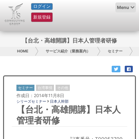
ログイン
HOME
Menu
新規登録
サービス紹介
コラム
【台北・高雄開講】日本人管理者研修
グループ概要
HOME
サービス紹介（業務案内）
セミナー
採用情報
お問い合わせ
セミナー
台湾事情
その他
作成日：2014年11月8日
日本人にPR
シリーズセミナー
日本人幹部
【台北・高雄開講】日本人
コンサルティング
管理者研修
リサーチ