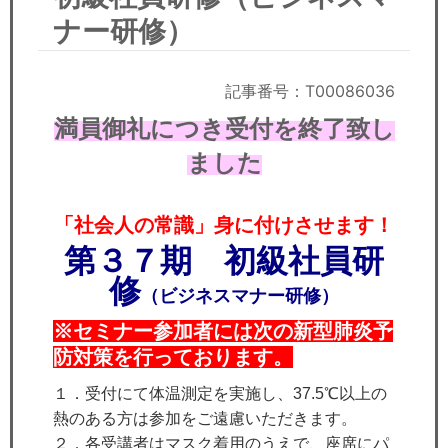
セミナー
ナー研修）
経済ニュース
記事番号：T00086036
労務顧問
満員御礼につき受付を終了致し
ＩＴ
ました
飲食店情報
「社会人の常識」身に付けさせます！
第３７期 初級社員研
修
（ビジネスマナー研修）
※セミナー参加者には次の新型肺炎予
防対策を行っております。
１．受付にて体温測定を実施し、37.5℃以上の
熱のある方は参加をご遠慮いただきます。
２．各受講者はマスク着用のうえで、座席にパ