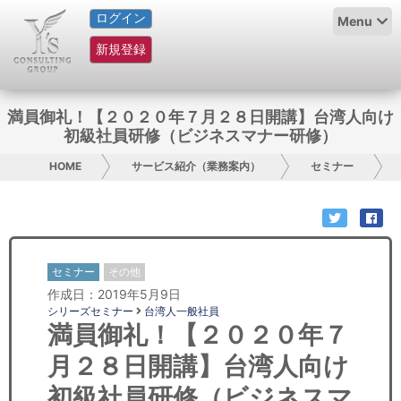
ログイン
HOME
Menu
新規登録
サービス紹介
コラム
満員御礼！【２０２０年７月２８日開講】台湾人向け
初級社員研修（ビジネスマナー研修）
グループ概要
HOME
サービス紹介（業務案内）
セミナー
採用情報
お問い合わせ
セミナー
その他
日本人にPR
作成日：2019年5月9日
シリーズセミナー
台湾人一般社員
コンサルティング
満員御礼！【２０２０年７
月２８日開講】台湾人向け
リサーチ
初級社員研修（ビジネスマ