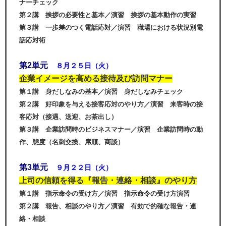
ナーチェック
第２講 挨拶の必要性と基本／演習 挨拶の基本動作の実習
第３講 一歩差のつく電話応対／演習 職場における状況別電
話応対術
第2単元
８月２５日（
火
）
企業イメージを高める接待及び訪問マナー
第１講 身だしなみの基本／演習 身だしなみチェック
第２講 好印象を与える接客応対のやり方／演習 来客時の接
客応対（接遇、送迎、お茶出し）
第３講 企業訪問時のビジネスマナー／演習 企業訪問時の動
作、態度（名刺交換、席順、商談）
第3単元
９月２２日（火）
上司の信頼を得る『報告・連絡・相談』のやり方
第１講 指示命令の受け方／演習 指示命令の受け方演習
第２講 報告、相談のやり方／演習 有効で的確な報告・連
絡・相談