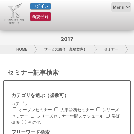
ログイン
HOME
Menu
新規登録
サービス紹介
コラム
2017
グループ概要
HOME
サービス紹介（業務案内）
セミナー
採用情報
セミナー記事検索
お問い合わせ
日本人にPR
カテゴリを選ぶ（複数可）
カテゴリ
コンサルティング
オープンセミナー
人事労務セミナー
シリーズ
セミナー
シリーズセミナー年間スケジュール
委託
リサーチ
研修
その他
フリーワード検索