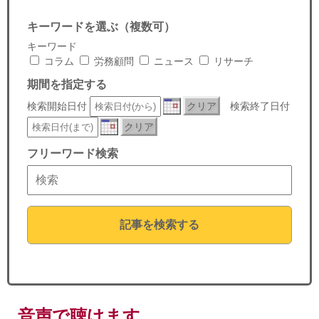
セミナー
キーワードを選ぶ（複数可）
経済ニュース
キーワード
コラム
労務顧問
ニュース
リサーチ
労務顧問
期間を指定する
検索開始日付
クリア
検索終了日付
ＩＴ
クリア
飲食店情報
フリーワード検索
記事を検索する
音声で聴けます。