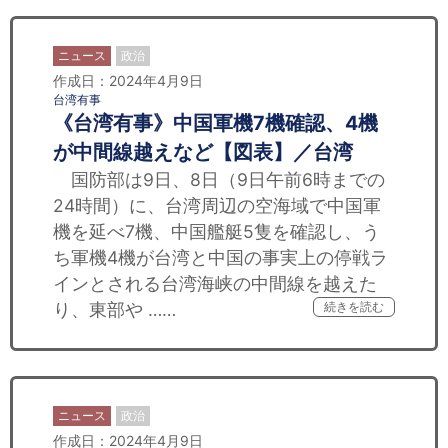
ニュース
政治
作成日：2024年4月9日
台湾有事
《台湾有事》中国軍機7機確認、4機
が中間線越えなど【図表】／台湾
国防部は9日、8日（9日午前6時までの
24時間）に、台湾周辺の空海域で中国軍
機を延べ7機、中国艦艇5隻を確認し、う
ち軍機4機が台湾と中国の事実上の停戦ラ
インとされる台湾海峡の中間線を越えた
り、東部や ……
続きを読む
ニュース
政治
作成日：2024年4月9日