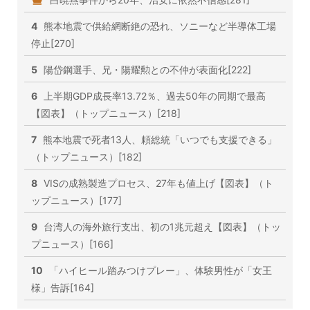
4
熊本地震で供給網断絶の恐れ、ソニーなど半導体工場
停止[270]
5
陽岱鋼選手、兄・陽耀勲との不仲が表面化[222]
6
上半期GDP成長率13.72％、過去50年の同期で最高
【図表】（トップニュース）[218]
7
熊本地震で死者13人、頼総統「いつでも支援できる」
（トップニュース）[182]
8
VISの成熟製造プロセス、27年も値上げ【図表】（ト
ップニュース）[177]
9
台湾人の海外旅行支出、初の1兆元超え【図表】（トッ
プニュース）[166]
10
「ハイヒール踏みつけプレー」、体験男性が「女王
様」告訴[164]