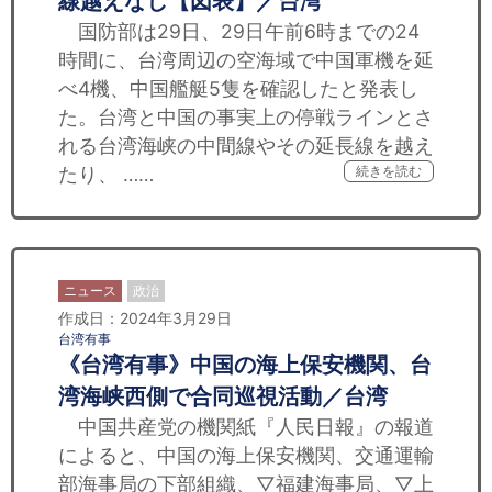
線越えなし【図表】／台湾
国防部は29日、29日午前6時までの24
時間に、台湾周辺の空海域で中国軍機を延
べ4機、中国艦艇5隻を確認したと発表し
た。台湾と中国の事実上の停戦ラインとさ
れる台湾海峡の中間線やその延長線を越え
たり、 ……
続きを読む
ニュース
政治
作成日：2024年3月29日
台湾有事
《台湾有事》中国の海上保安機関、台
湾海峡西側で合同巡視活動／台湾
中国共産党の機関紙『人民日報』の報道
によると、中国の海上保安機関、交通運輸
部海事局の下部組織、▽福建海事局、▽上