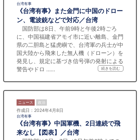
台湾有事
《台湾有事》また金門に中国のドロー
ン、電波銃などで対応／台湾
国防部は8日、午前9時と午後2時ごろ
に、中国福建省アモイ市に近い離島、金門
県の二胆島と猛虎嶼で、台湾軍の兵士が中
国大陸から飛来した無人機（ドローン）を
発見し、規定に基づき信号弾の発射による
警告やドロ ……
続きを読む
ニュース
政治
作成日：2024年4月8日
台湾有事
《台湾有事》中国軍機、2日連続で飛
来なし【図表】／台湾