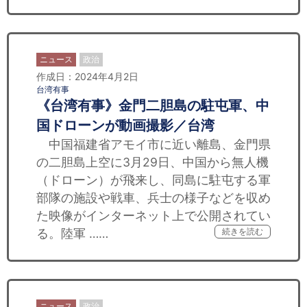
ニュース
政治
作成日：2024年4月2日
台湾有事
《台湾有事》金門二胆島の駐屯軍、中
国ドローンが動画撮影／台湾
中国福建省アモイ市に近い離島、金門県
の二胆島上空に3月29日、中国から無人機
（ドローン）が飛来し、同島に駐屯する軍
部隊の施設や戦車、兵士の様子などを収め
た映像がインターネット上で公開されてい
る。陸軍 ……
続きを読む
ニュース
政治