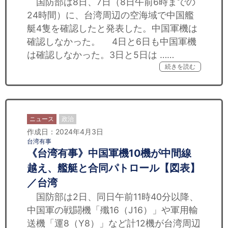
国防部は8日、7日（8日午前6時までの
24時間）に、台湾周辺の空海域で中国艦
艇4隻を確認したと発表した。中国軍機は
確認しなかった。 4日と6日も中国軍機
は確認しなかった。3日と5日は ……
続きを読む
ニュース
政治
作成日：2024年4月3日
台湾有事
《台湾有事》中国軍機10機が中間線
越え、艦艇と合同パトロール【図表】
／台湾
国防部は2日、同日午前11時40分以降、
中国軍の戦闘機「殲16（J16）」や軍用輸
送機「運8（Y8）」など計12機が台湾周辺