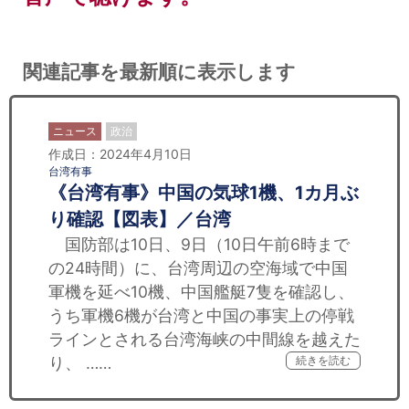
関連記事を最新順に表示します
ニュース
政治
作成日：2024年4月10日
台湾有事
《台湾有事》中国の気球1機、1カ月ぶ
り確認【図表】／台湾
国防部は10日、9日（10日午前6時まで
の24時間）に、台湾周辺の空海域で中国
軍機を延べ10機、中国艦艇7隻を確認し、
うち軍機6機が台湾と中国の事実上の停戦
ラインとされる台湾海峡の中間線を越えた
り、 ……
続きを読む