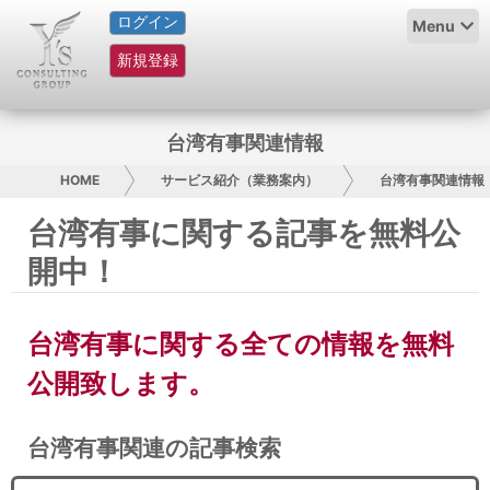
ログイン
HOME
Menu
新規登録
サービス紹介
コラム
台湾有事関連情報
グループ概要
HOME
サービス紹介（業務案内）
台湾有事関連情報
台湾有事に関する記事を無料公
採用情報
開中！
お問い合わせ
台湾有事に関する全ての情報を無料
日本人にPR
公開致します。
コンサルティング
台湾有事関連の記事検索
リサーチ