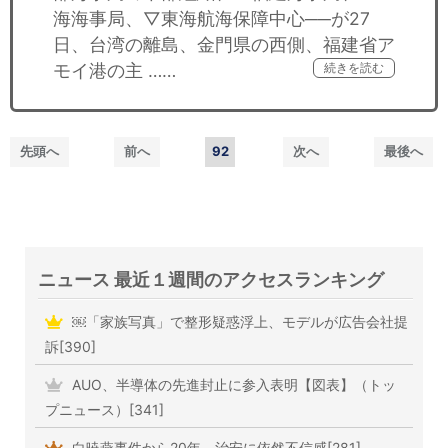
海海事局、▽東海航海保障中心──が27
日、台湾の離島、金門県の西側、福建省ア
モイ港の主 ……
続きを読む
先頭へ
前へ
92
次へ
最後へ
ニュース 最近１週間のアクセスランキング
￼「家族写真」で整形疑惑浮上、モデルが広告会社提
訴[390]
AUO、半導体の先進封止に参入表明【図表】（トッ
プニュース）[341]
白暁燕事件から20年、治安に依然不信感[281]