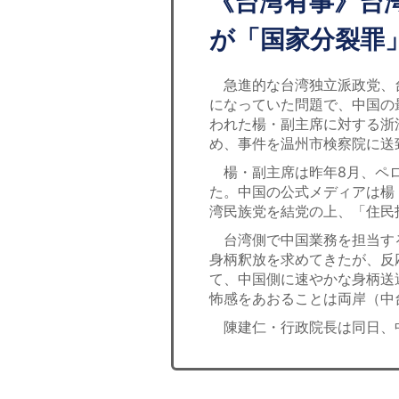
《台湾有事》台
が「国家分裂罪
急進的な台湾独立派政党、
になっていた問題で、中国の
われた楊・副主席に対する浙
め、事件を温州市検察院に送
楊・副主席は昨年8月、ペロ
た。中国の公式メディアは楊
湾民族党を結党の上、「住民
台湾側で中国業務を担当す
身柄釈放を求めてきたが、反
て、中国側に速やかな身柄送
怖感をあおることは両岸（中
陳建仁・行政院長は同日、