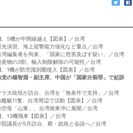
機、5機が中間線越え【図表】／台湾
漢光演習、海上迎撃能力強化など重点／台湾
台湾編集者を拘束、「国家に危害及ぼす疑い」／台湾
農産物の3割、輸入制限解除の可能性／台湾
機、1機が防空識別圏侵入【図表】／台湾
族党の楊智淵・副主席、中国が「国家分裂罪」で起訴
マラ大統領が訪台、台湾を「無条件で支持」／台湾
の艦艇11隻、台湾周辺で活動【図表】／台湾
の空母「山東」、台湾南東沖に展開／台湾
機、13機飛来【図表】／台湾
参院議長が5月訪台、蔡・総統と会談へ／台湾