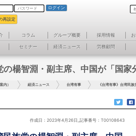
ログイン
の再設定
介
コラム
グループ概要
採用情報
お
セミナー
経済ニュース
労務顧問
党の楊智淵・副主席、中国が「国家
案内）
経済ニュース
台湾有事
《台湾有事》台湾民族
作成日：2023年4月26日_記事番号：T00108643