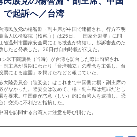
湾民族党の楊智淵・副主席、中国
」で起訴へ／台湾
台湾民族党の楊智淵・副主席が中国で逮捕され、行方不明
最高人民検察院（検察庁）は25日、「国家分裂罪」に問
江省温州市国家安全局による捜査が終結し、起訴審査のた
致したと発表した。26日付自由時報が伝えた。
シ米下院議長（当時）が台湾を訪台した際に勾留され
・副主席が長期にわたり「台湾独立」の理念を主張し、台
投票による建国」を掲げたなどと報じていた。
る大陸委員会（陸委会）はこれまで中国側に楊・副主席の
応がなかった。陸委会は改めて、楊・副主席は無罪だとし
還を要求。中国側が恣意（しい）的に台湾人を逮捕し、恐
台）交流に不利だと指摘した。
中国を訪問する台湾人に注意を呼び掛けた。