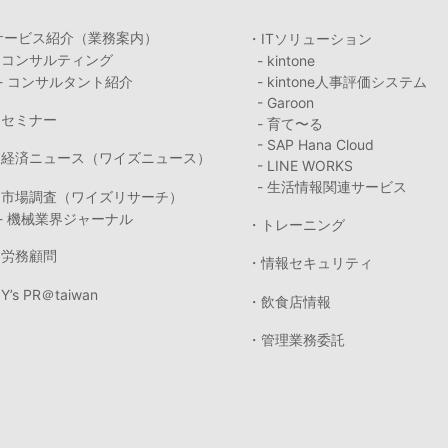
サービス紹介（業務案内）
・ITソリューション
・コンサルティング
- kintone
- コンサルタント紹介
- kintone人事評価システム
- Garoon
・セミナー
- 育て〜る
- SAP Hana Cloud
・経済ニュース（ワイズニュース）
- LINE WORKS
- 生活情報関連サービス
・市場調査（ワイズリサーチ）
- 機械業界ジャーナル
・トレーニング
・労務顧問
・情報セキュリティ
Y’s PR＠taiwan
・飲食店情報
・管理業務委託