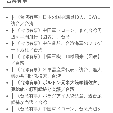
台湾有事
├ 《台湾有事》日本の国会議員18人、GWに
訪台／台湾
├ 《台湾有事》中国軍ドローン、また台湾周
辺を半周飛行【図表】／台湾
├ 《台湾有事》中信造船、台湾海軍のフリゲ
ート落札／台湾
├ 《台湾有事》中国軍機、14機飛来【図表】
／台湾
├ 《台湾有事》米軍需産業代表団訪台、無人
機の共同開発模索／台湾
├
《台湾有事》ボルトン元米大統領補佐官、
蔡総統・頼副総統と会談／台湾
├ 《台湾有事》パラグアイ大統領選、親台派
候補が当選／台湾
├ 《台湾有事》中国軍ドローン、台湾周辺を