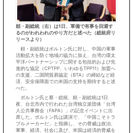
頼・副総統（右）は1日、軍備で有事を回避す
るのがわれわれのやり方だと述べた（総統府リ
リースより）
頼・副総統はボルトン氏に対し、中国の軍事
活動拡大を防ぐ地域の協力に加え、台湾の環太
平洋パートナーシップに関する包括的および先
進的な協定（CPTPP、いわゆるTPP11）加盟へ
の支援、二国間貿易協定（BTA）の締結など経
済、安全保障面での米国の支持を期待すると述
べた。
ボルトン氏と蔡・総統、頼・副総統は1日
夜、台北市内で行われた台湾独立派団体「台湾
人公共事務会（FAPA）」の記念イベントに出
席した。ボルトン氏は講演で、「中国こそトラ
ブルメーカーだ」と指摘し、その脅威は政治、
軍事、経済、社会に及び、米国は経済的脅威を