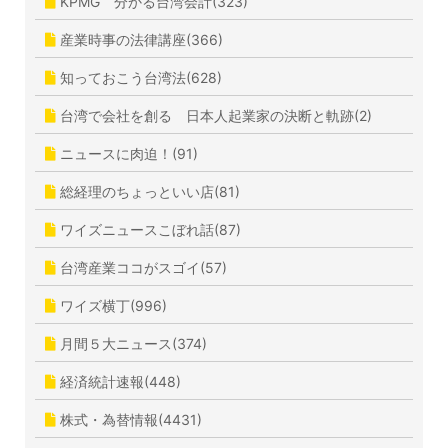
KPMG 分かる台湾会計(323)
産業時事の法律講座(366)
知っておこう台湾法(628)
台湾で会社を創る 日本人起業家の決断と軌跡(2)
ニュースに肉迫！(91)
総経理のちょっといい店(81)
ワイズニュースこぼれ話(87)
台湾産業ココがスゴイ(57)
ワイズ横丁(996)
月間５大ニュース(374)
経済統計速報(448)
株式・為替情報(4431)