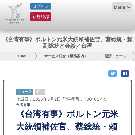
ログイン
HOME
Menu
新規登録
サービス紹介
コラム
《台湾有事》ボルトン元米大統領補佐官、蔡総統・頼
副総統と会談／台湾
グループ概要
HOME
サービス紹介（業務案内）
経済ニュース
採用情報
お問い合わせ
ニュース
政治
日本人にPR
作成日：2023年5月2日_記事番号：T00108719
台湾有事
コンサルティング
《台湾有事》ボルトン元米
リサーチ
大統領補佐官、蔡総統・頼