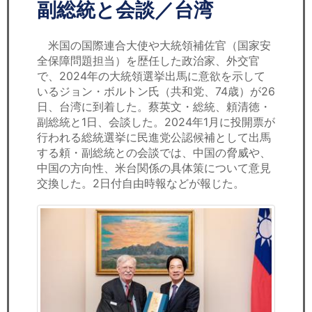
セミナー
副総統と会談／台湾
経済ニュース
米国の国際連合大使や大統領補佐官（国家安
全保障問題担当）を歴任した政治家、外交官
労務顧問
で、2024年の大統領選挙出馬に意欲を示して
いるジョン・ボルトン氏（共和党、74歳）が26
ＩＴ
日、台湾に到着した。蔡英文・総統、頼清徳・
副総統と1日、会談した。2024年1月に投開票が
行われる総統選挙に民進党公認候補として出馬
飲食店情報
する頼・副総統との会談では、中国の脅威や、
中国の方向性、米台関係の具体策について意見
交換した。2日付自由時報などが報じた。