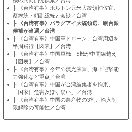
機の共同開発模索／台湾
├ 《台湾有事》ボルトン元米大統領補佐官、
蔡総統・頼副総統と会談／台湾
├
《台湾有事》パラグアイ大統領選、親台派
候補が当選／台湾
├ 《台湾有事》中国軍ドローン、台湾周辺を
半周飛行【図表】／台湾
├ 《台湾有事》中国軍機、5機が中間線越え
【図表】／台湾
├ 《台湾有事》今年の漢光演習、海上迎撃能
力強化など重点／台湾
├ 《台湾有事》中国が台湾編集者を拘束、
「国家に危害及ぼす疑い」／台湾
├ 《台湾有事》中国の農産物の3割、輸入制
限解除の可能性／台湾