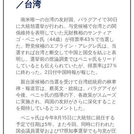
セミナー
／台湾
経済ニュース
南米唯一の台湾の友好国、パラグアイで30日
に大統領選挙が行われ、与党候補で台湾との関
労務顧問
係維持を表明していた元財務相のサンティア
ゴ・ペニャ氏（44歳）が得票率43％で当選し
ＩＴ
た。野党候補のエフライン・アレグレ氏は、当
選すれば台湾と断交して中国と国交を結ぶと表
明し、選挙前の世論調査ではペニャ氏をリード
飲食店情報
しているとも伝えられていたが、得票率は27％
に終わった。2日付中国時報が報じた。
親台派候補の当選を受けて台湾総統府の林聿
禅・報道官は、蔡英文・総統は、パラグアイが
今後、ペニャ氏の指導の下、各政策がスムーズ
に実施され、両国の友好がさらに深化すること
を期待しているとコメントした。
ペニャ氏は今年8月15日に大統領に就任する
予定で任期は5年。また今回、同時に行われた
国会議員選挙および17県知事選挙でも与党が圧