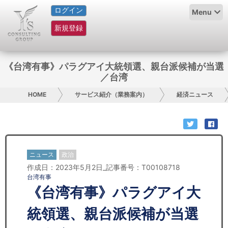
ログイン
HOME
Menu
新規登録
サービス紹介
コラム
《台湾有事》パラグアイ大統領選、親台派候補が当選
／台湾
グループ概要
HOME
サービス紹介（業務案内）
経済ニュース
採用情報
お問い合わせ
ニュース
政治
日本人にPR
作成日：2023年5月2日_記事番号：T00108718
台湾有事
コンサルティング
《台湾有事》パラグアイ大
リサーチ
統領選、親台派候補が当選