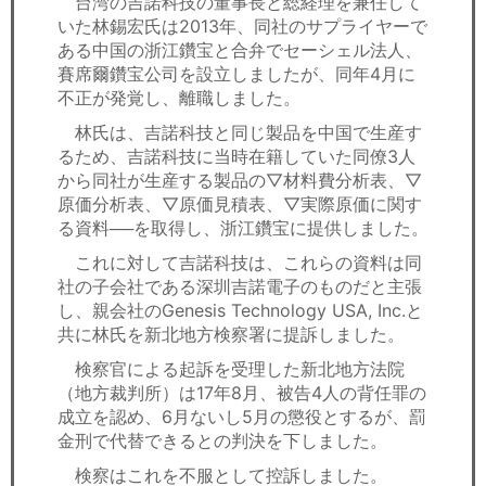
台湾の吉諾科技の董事長と総経理を兼任して
セミナー
いた林錫宏氏は2013年、同社のサプライヤーで
ある中国の浙江鑽宝と合弁でセーシェル法人、
経済ニュース
賽席爾鑽宝公司を設立しましたが、同年4月に
不正が発覚し、離職しました。
労務顧問
林氏は、吉諾科技と同じ製品を中国で生産す
るため、吉諾科技に当時在籍していた同僚3人
ＩＴ
から同社が生産する製品の▽材料費分析表、▽
原価分析表、▽原価見積表、▽実際原価に関す
飲食店情報
る資料──を取得し、浙江鑽宝に提供しました。
これに対して吉諾科技は、これらの資料は同
社の子会社である深圳吉諾電子のものだと主張
し、親会社のGenesis Technology USA, Inc.と
共に林氏を新北地方検察署に提訴しました。
検察官による起訴を受理した新北地方法院
（地方裁判所）は17年8月、被告4人の背任罪の
成立を認め、6月ないし5月の懲役とするが、罰
金刑で代替できるとの判決を下しました。
検察はこれを不服として控訴しました。