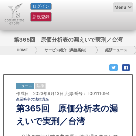
ログイン
HOME
Menu
新規登録
サービス紹介
コラム
第365回 原価分析表の漏えいで実刑／台湾
グループ概要
HOME
サービス紹介（業務案内）
経済ニュース
採用情報
お問い合わせ
ニュース
法律
作成日：2023年9月13日_記事番号：T00111094
日本人にPR
産業時事の法律講座
第365回 原価分析表の漏
コンサルティング
えいで実刑／台湾
リサーチ