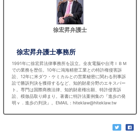
徐宏昇弁護士
徐宏昇弁護士事務所
1991年に徐宏昇法律事務所を設立。全友電脳や台湾ＩＢＭ
での業務を歴任。10年に鴻海精密工業との特許権侵害訴
訟、12年に米ダウ・ケミカルとの営業秘密に関わる刑事訴
訟で勝訴判決を獲得するなど、知的財産分野のエキスパー
ト。専門は国際商務法律、知的財産権出願、特許侵害訴
訟、模倣品取り締まり。著書に特許法案例集の『進歩の発
明ｖ．進歩の判決』。EMAIL：hiteklaw@hiteklaw.tw