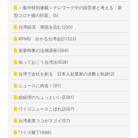
～集中特別連載～テレワーク中の経営者と考える「新
型コロナ後の対策」(5)
台湾経済 潮流を読む(230)
KPMG 分かる台湾会計(323)
産業時事の法律講座(366)
知っておこう台湾法(628)
台湾で会社を創る 日本人起業家の決断と軌跡(2)
ニュースに肉迫！(91)
総経理のちょっといい店(81)
ワイズニュースこぼれ話(87)
台湾産業ココがスゴイ(57)
ワイズ横丁(996)