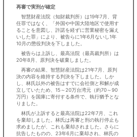
再審で実刑が確定
智慧財産法院（知財裁判所）は19年7月、背
任罪ではなく、「外国や中国大陸地区で使用す
ることを意図し、許諾を経ずに営業秘密を漏え
いした罪」により、被告らに1年6月ないし1年
10月の懲役判決を下しました。
被告らは上訴し、最高法院（最高裁判所）は
20年8月、原判決を破棄しました。
再審の結果、智慧財産法院は21年7月、原判
決の内容を維持する判決を下しました。しか
し、林氏以外の被告はすでに会社側と和解が成
立していたため、15～20万台湾元（約70～90
万円）を国庫に寄付する条件で、執行猶予とな
りました。
林氏が上訴すると最高法院は22年7月、これ
を棄却しました。林氏は再審と刑の執行停止も
求めましたが、これも棄却されました。さらに
抗告したものの、23年6月に棄却され、林氏の