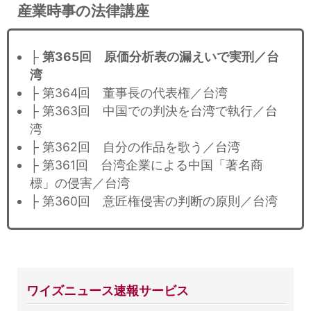
産業時事の法律講座
├
第365回 原価分析表の漏えいで実刑／台
湾
├ 第364回 董事長の代表権／台湾
├ 第363回 中国での判決を台湾で執行／台
湾
├ 第362回 自分の作品を歌う／台湾
├ 第361回 台湾企業による中国「著名商
標」の侵害／台湾
├ 第360回 意匠権侵害の判断の原則／台湾
ワイズニュース速報サービス