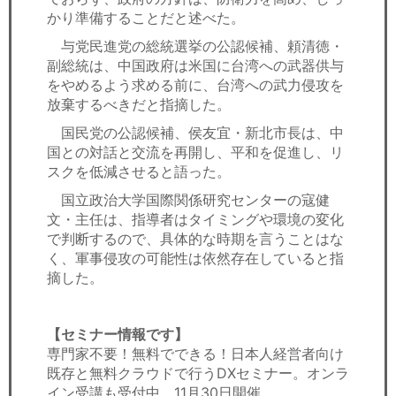
かり準備することだと述べた。
与党民進党の総統選挙の公認候補、頼清徳・
副総統は、中国政府は米国に台湾への武器供与
をやめるよう求める前に、台湾への武力侵攻を
放棄するべきだと指摘した。
国民党の公認候補、侯友宜・新北市長は、中
国との対話と交流を再開し、平和を促進し、リ
スクを低減させると語った。
国立政治大学国際関係研究センターの寇健
文・主任は、指導者はタイミングや環境の変化
で判断するので、具体的な時期を言うことはな
く、軍事侵攻の可能性は依然存在していると指
摘した。
【セミナー情報です】
専門家不要！無料でできる！日本人経営者向け
既存と無料クラウドで行うDXセミナー。オンラ
イン受講も受付中。11月30日開催。