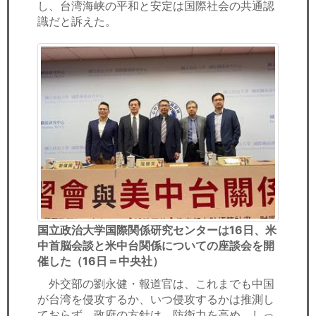
し、台湾海峡の平和と安定は国際社会の共通認
識だと訴えた。
国立政治大学国際関係研究センターは16日、米
中首脳会談と米中台関係についての座談会を開
催した（16日＝中央社）
外交部の劉永健・報道官は、これまでも中国
が台湾を侵攻するか、いつ侵攻するかは推測し
ておらず、政府の方針は、防衛力を高め、しっ