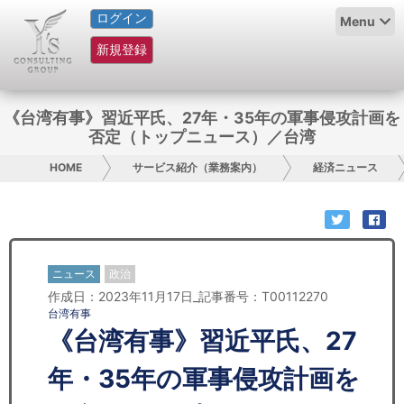
ログイン
HOME
Menu
新規登録
サービス紹介
コラム
《台湾有事》習近平氏、27年・35年の軍事侵攻計画を
否定（トップニュース）／台湾
グループ概要
HOME
サービス紹介（業務案内）
経済ニュース
採用情報
お問い合わせ
ニュース
政治
日本人にPR
作成日：2023年11月17日_記事番号：T00112270
台湾有事
コンサルティング
《台湾有事》習近平氏、27
リサーチ
年・35年の軍事侵攻計画を