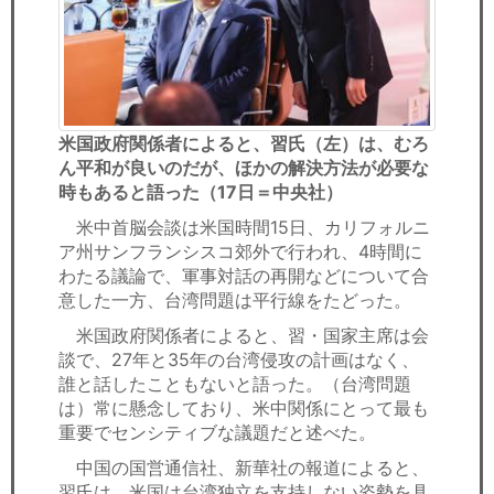
米国政府関係者によると、習氏（左）は、むろ
ん平和が良いのだが、ほかの解決方法が必要な
時もあると語った（17日＝中央社）
米中首脳会談は米国時間15日、カリフォルニ
ア州サンフランシスコ郊外で行われ、4時間に
わたる議論で、軍事対話の再開などについて合
意した一方、台湾問題は平行線をたどった。
米国政府関係者によると、習・国家主席は会
談で、27年と35年の台湾侵攻の計画はなく、
誰と話したこともないと語った。（台湾問題
は）常に懸念しており、米中関係にとって最も
重要でセンシティブな議題だと述べた。
中国の国営通信社、新華社の報道によると、
習氏は、米国は台湾独立を支持しない姿勢を具