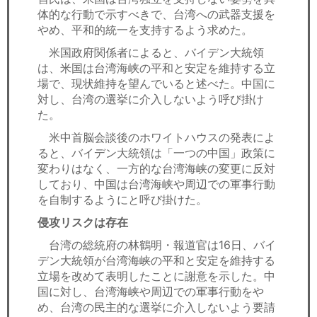
体的な行動で示すべきで、台湾への武器支援を
やめ、平和的統一を支持するよう求めた。
米国政府関係者によると、バイデン大統領
は、米国は台湾海峡の平和と安定を維持する立
場で、現状維持を望んでいると述べた。中国に
対し、台湾の選挙に介入しないよう呼び掛け
た。
米中首脳会談後のホワイトハウスの発表によ
ると、バイデン大統領は「一つの中国」政策に
変わりはなく、一方的な台湾海峡の変更に反対
しており、中国は台湾海峡や周辺での軍事行動
を自制するようにと呼び掛けた。
侵攻リスクは存在
台湾の総統府の林鶴明・報道官は16日、バイ
デン大統領が台湾海峡の平和と安定を維持する
立場を改めて表明したことに謝意を示した。中
国に対し、台湾海峡や周辺での軍事行動をや
め、台湾の民主的な選挙に介入しないよう要請