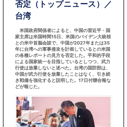
セミナー
否定（トップニュース）／
台湾
経済ニュース
労務顧問
米国政府関係者によると、中国の習近平・国
家主席は米国時間15日、米国のバイデン大統領
との米中首脳会談で、中国が2027年または35
ＩＴ
年に台湾への軍事侵攻を計画しているとの米国
の各種レポートの見方を否定した。平和的手段
飲食店情報
による国家統一を目指しているとしつつ、武力
行使は放棄しないと述べた。台湾の国防部は、
中国が武力行使を放棄したことはなく、引き続
き戦備を強化すると説明した。17日付聯合報な
どが報じた。