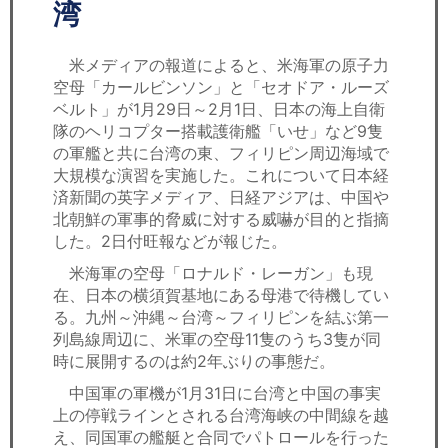
セミナー
湾
経済ニュース
米メディアの報道によると、米海軍の原子力
空母「カールビンソン」と「セオドア・ルーズ
労務顧問
ベルト」が1月29日～2月1日、日本の海上自衛
隊のヘリコプター搭載護衛艦「いせ」など9隻
ＩＴ
の軍艦と共に台湾の東、フィリピン周辺海域で
大規模な演習を実施した。これについて日本経
済新聞の英字メディア、日経アジアは、中国や
飲食店情報
北朝鮮の軍事的脅威に対する威嚇が目的と指摘
した。2日付旺報などが報じた。
米海軍の空母「ロナルド・レーガン」も現
在、日本の横須賀基地にある母港で待機してい
る。九州～沖縄～台湾～フィリピンを結ぶ第一
列島線周辺に、米軍の空母11隻のうち3隻が同
時に展開するのは約2年ぶりの事態だ。
中国軍の軍機が1月31日に台湾と中国の事実
上の停戦ラインとされる台湾海峡の中間線を越
え、同国軍の艦艇と合同でパトロールを行った