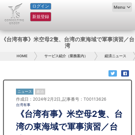
ログイン
HOME
Menu
新規登録
サービス紹介
コラム
《台湾有事》米空母2隻、台湾の東海域で軍事演習／台
湾
グループ概要
HOME
サービス紹介（業務案内）
経済ニュース
採用情報
お問い合わせ
ニュース
政治
日本人にPR
作成日：2024年2月2日_記事番号：T00113626
台湾有事
コンサルティング
《台湾有事》米空母2隻、台
リサーチ
湾の東海域で軍事演習／台