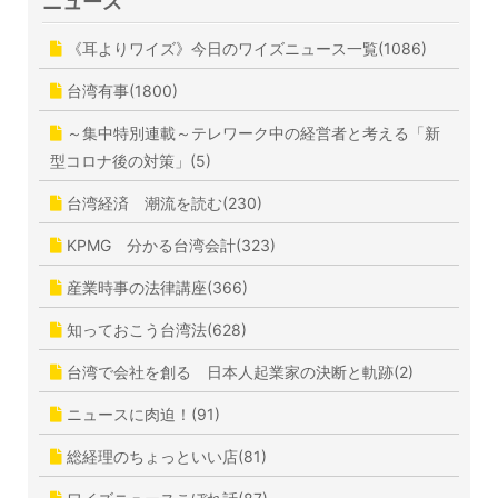
ニュース
《耳よりワイズ》今日のワイズニュース一覧(1086)
台湾有事(1800)
～集中特別連載～テレワーク中の経営者と考える「新
型コロナ後の対策」(5)
台湾経済 潮流を読む(230)
KPMG 分かる台湾会計(323)
産業時事の法律講座(366)
知っておこう台湾法(628)
台湾で会社を創る 日本人起業家の決断と軌跡(2)
ニュースに肉迫！(91)
総経理のちょっといい店(81)