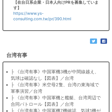
【在台日系企業・日本人向けPRを募集していま
す】
https://www.ys-
consulting.com.tw/pr/390.html
台湾有事
├ 《台湾有事》中国軍機3機が中間線越え、
気球は確認なし【図表】／台湾
├ 《台湾有事》米空母2隻、台湾の東海域で
軍事演習／台湾
├ 《台湾有事》中国軍機と艦艇、台湾周辺で
合同パトロール【図表】／台湾
├ 《台湾有事》中国軍機7機確認、気球1機が