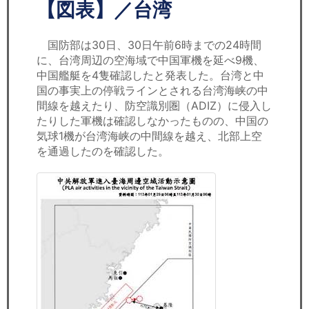
セミナー
【図表】／台湾
経済ニュース
国防部は30日、30日午前6時までの24時間
に、台湾周辺の空海域で中国軍機を延べ9機、
労務顧問
中国艦艇を4隻確認したと発表した。台湾と中
国の事実上の停戦ラインとされる台湾海峡の中
ＩＴ
間線を越えたり、防空識別圏（ADIZ）に侵入し
たりした軍機は確認しなかったものの、中国の
気球1機が台湾海峡の中間線を越え、北部上空
飲食店情報
を通過したのを確認した。