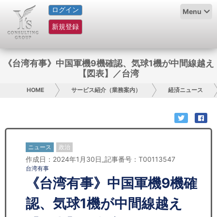
ログイン
HOME
Menu
新規登録
サービス紹介
コラム
《台湾有事》中国軍機9機確認、気球1機が中間線越え
【図表】／台湾
グループ概要
HOME
サービス紹介（業務案内）
経済ニュース
採用情報
お問い合わせ
ニュース
政治
日本人にPR
作成日：2024年1月30日_記事番号：T00113547
台湾有事
コンサルティング
《台湾有事》中国軍機9機確
リサーチ
認、気球1機が中間線越え